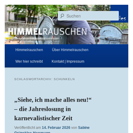
Zum
Zum
Aufgezeichnet von der Evangelischen Kirche in Essen
primären
sekundären
Suchen
Inhalt
Inhalt
springen
springen
Himmelrauschen
Hauptmenü
Himmelrauschen
Über Himmelrauschen
Wer hier schreibt
Kontakt | Impressum
SCHLAGWORTARCHIV:
SCHUNKELN
„Siehe, ich mache alles neu!“
– die Jahreslosung in
karnevalistischer Zeit
Veröffentlicht am
14. Februar 2026
von
Sabine
Grüneklee-Herrmann