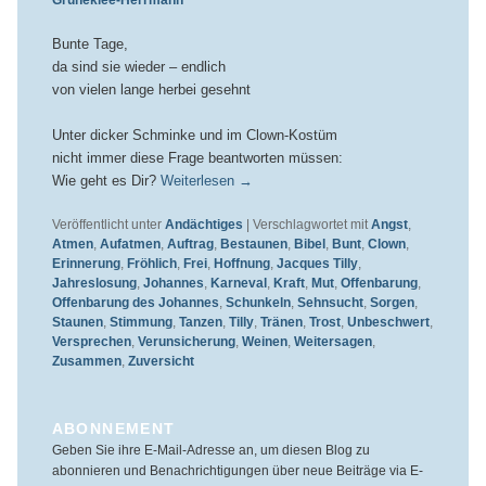
Bunte Tage,
da sind sie wieder – endlich
von vielen lange herbei gesehnt
Unter dicker Schminke und im Clown-Kostüm
nicht immer diese Frage beantworten müssen:
Wie geht es Dir?
Weiterlesen
→
Veröffentlicht unter
Andächtiges
|
Verschlagwortet mit
Angst
,
Atmen
,
Aufatmen
,
Auftrag
,
Bestaunen
,
Bibel
,
Bunt
,
Clown
,
Erinnerung
,
Fröhlich
,
Frei
,
Hoffnung
,
Jacques Tilly
,
Jahreslosung
,
Johannes
,
Karneval
,
Kraft
,
Mut
,
Offenbarung
,
Offenbarung des Johannes
,
Schunkeln
,
Sehnsucht
,
Sorgen
,
Staunen
,
Stimmung
,
Tanzen
,
Tilly
,
Tränen
,
Trost
,
Unbeschwert
,
Versprechen
,
Verunsicherung
,
Weinen
,
Weitersagen
,
Zusammen
,
Zuversicht
ABONNEMENT
Geben Sie ihre E-Mail-Adresse an, um diesen Blog zu
abonnieren und Benachrichtigungen über neue Beiträge via E-