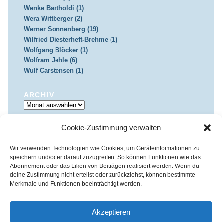
Wenke Bartholdi (1)
Wera Wittberger (2)
Werner Sonnenberg (19)
Wilfried Diesterheft-Brehme (1)
Wolfgang Blöcker (1)
Wolfram Jehle (6)
Wulf Carstensen (1)
ARCHIV
Archiv
Cookie-Zustimmung verwalten
IMPRESSUM & DATENSCHUTZ
Impressum
Datenschutz
Wir verwenden Technologien wie Cookies, um Geräteinformationen zu
speichern und/oder darauf zuzugreifen. So können Funktionen wie das
Abonnement oder das Liken von Beiträgen realisiert werden. Wenn du
deine Zustimmung nicht erteilst oder zurückziehst, können bestimmte
Merkmale und Funktionen beeinträchtigt werden.
Kirchenkreis Essen | Referat für Presse- und Öffentlichkeitsarbeit /
Pressestelle
Akzeptieren
Haus der Evangelischen Kirche | III. Hagen 39 / 45127 Essen