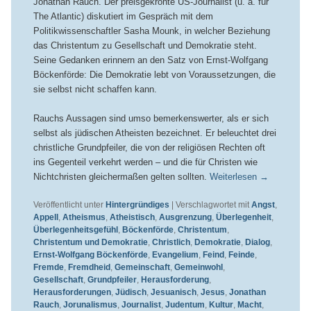
Jonathan Rauch. Der preisgekrönte US-Journalist (u. a. für
The Atlantic) diskutiert im Gespräch mit dem
Politikwissenschaftler Sasha Mounk, in welcher Beziehung
das Christentum zu Gesellschaft und Demokratie steht.
Seine Gedanken erinnern an den Satz von Ernst-Wolfgang
Böckenförde: Die Demokratie lebt von Voraussetzungen, die
sie selbst nicht schaffen kann.
Rauchs Aussagen sind umso bemerkenswerter, als er sich
selbst als jüdischen Atheisten bezeichnet. Er beleuchtet drei
christliche Grundpfeiler, die von der religiösen Rechten oft
ins Gegenteil verkehrt werden – und die für Christen wie
Nichtchristen gleichermaßen gelten sollten.
Weiterlesen
→
Veröffentlicht unter
Hintergründiges
|
Verschlagwortet mit
Angst
,
Appell
,
Atheismus
,
Atheistisch
,
Ausgrenzung
,
Überlegenheit
,
Überlegenheitsgefühl
,
Böckenförde
,
Christentum
,
Christentum und Demokratie
,
Christlich
,
Demokratie
,
Dialog
,
Ernst-Wolfgang Böckenförde
,
Evangelium
,
Feind
,
Feinde
,
Fremde
,
Fremdheid
,
Gemeinschaft
,
Gemeinwohl
,
Gesellschaft
,
Grundpfeiler
,
Herausforderung
,
Herausforderungen
,
Jüdisch
,
Jesuanisch
,
Jesus
,
Jonathan
Rauch
,
Jorunalismus
,
Journalist
,
Judentum
,
Kultur
,
Macht
,