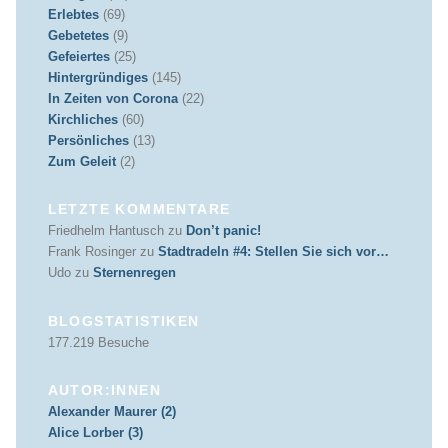
Erlebtes
(69)
Gebetetes
(9)
Gefeiertes
(25)
Hintergründiges
(145)
In Zeiten von Corona
(22)
Kirchliches
(60)
Persönliches
(13)
Zum Geleit
(2)
LETZTE KOMMENTARE
Friedhelm Hantusch
zu
Don’t panic!
Frank Rosinger
zu
Stadtradeln #4: Stellen Sie sich vor…
Udo
zu
Sternenregen
BLOGSTATISTIKEN
177.219 Besuche
AUTOR:INNEN
Alexander Maurer (2)
Alice Lorber (3)