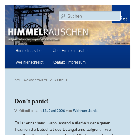
Zum
Zum
Aufgezeichnet von der Evangelischen Kirche in Essen
primären
sekundären
Suchen
Inhalt
Inhalt
springen
springen
Himmelrauschen
Hauptmenü
Himmelrauschen
Über Himmelrauschen
Wer hier schreibt
Kontakt | Impressum
SCHLAGWORTARCHIV:
APPELL
Don’t panic!
Veröffentlicht am
18. Juni 2026
von
Wolfram Jehle
Es ist erfrischend, wenn jemand außerhalb der eigenen
Tradition die Botschaft des Evangeliums aufgreift – wie