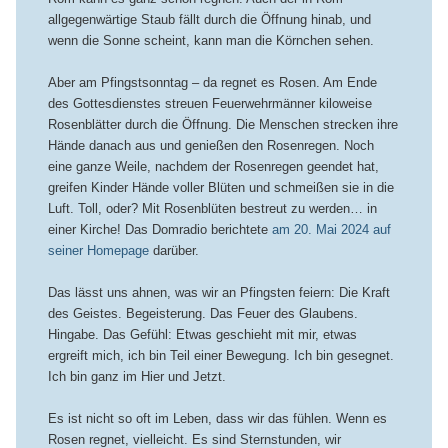
allgegenwärtige Staub fällt durch die Öffnung hinab, und
wenn die Sonne scheint, kann man die Körnchen sehen.
Aber am Pfingstsonntag – da regnet es Rosen. Am Ende
des Gottesdienstes streuen Feuerwehrmänner kiloweise
Rosenblätter durch die Öffnung. Die Menschen strecken ihre
Hände danach aus und genießen den Rosenregen. Noch
eine ganze Weile, nachdem der Rosenregen geendet hat,
greifen Kinder Hände voller Blüten und schmeißen sie in die
Luft. Toll, oder? Mit Rosenblüten bestreut zu werden… in
einer Kirche! Das Domradio berichtete
am 20. Mai 2024 auf
seiner Homepage
darüber.
Das lässt uns ahnen, was wir an Pfingsten feiern: Die Kraft
des Geistes. Begeisterung. Das Feuer des Glaubens.
Hingabe. Das Gefühl: Etwas geschieht mit mir, etwas
ergreift mich, ich bin Teil einer Bewegung. Ich bin gesegnet.
Ich bin ganz im Hier und Jetzt.
Es ist nicht so oft im Leben, dass wir das fühlen. Wenn es
Rosen regnet, vielleicht. Es sind Sternstunden, wir