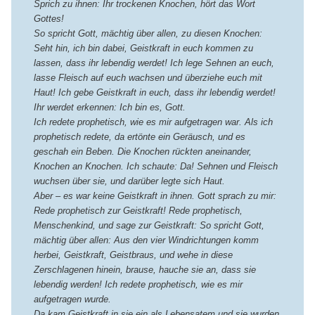
Sprich zu ihnen: Ihr trockenen Knochen, hört das Wort
Gottes!
So spricht Gott, mächtig über allen, zu diesen Knochen:
Seht hin, ich bin dabei, Geistkraft in euch kommen zu
lassen, dass ihr lebendig werdet! Ich lege Sehnen an euch,
lasse Fleisch auf euch wachsen und überziehe euch mit
Haut! Ich gebe Geistkraft in euch, dass ihr lebendig werdet!
Ihr werdet erkennen: Ich bin es, Gott.
Ich redete prophetisch, wie es mir aufgetragen war. Als ich
prophetisch redete, da ertönte ein Geräusch, und es
geschah ein Beben. Die Knochen rückten aneinander,
Knochen an Knochen. Ich schaute: Da! Sehnen und Fleisch
wuchsen über sie, und darüber legte sich Haut.
Aber – es war keine Geistkraft in ihnen. Gott sprach zu mir:
Rede prophetisch zur Geistkraft! Rede prophetisch,
Menschenkind, und sage zur Geistkraft: So spricht Gott,
mächtig über allen: Aus den vier Windrichtungen komm
herbei, Geistkraft, Geistbraus, und wehe in diese
Zerschlagenen hinein, brause, hauche sie an, dass sie
lebendig werden! Ich redete prophetisch, wie es mir
aufgetragen wurde.
Da kam Geistkraft in sie ein als Lebensatem und sie wurden