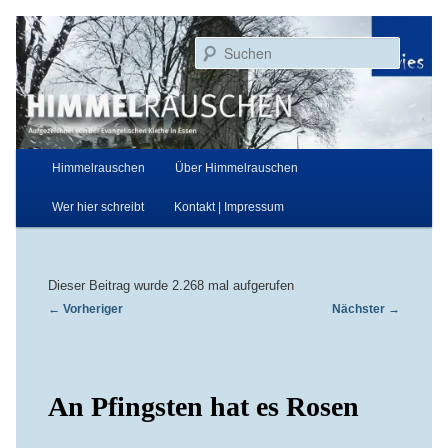
Zum
Aufgezeichnet von der Evangelischen Kirche in Essen
primären
Suchen
Inhalt
springen
Himmelrauschen
Hauptmenü
Himmelrauschen
Über Himmelrauschen
Wer hier schreibt
Kontakt | Impressum
Dieser Beitrag wurde 2.268 mal aufgerufen
Beitragsnavigation
←
Vorheriger
Nächster
→
An Pfingsten hat es Rosen