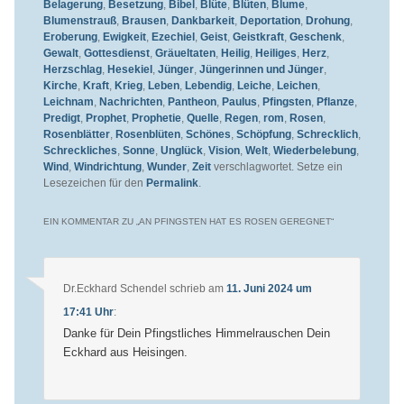
Belagerung
,
Besetzung
,
Bibel
,
Blüte
,
Blüten
,
Blume
,
Blumenstrauß
,
Brausen
,
Dankbarkeit
,
Deportation
,
Drohung
,
Eroberung
,
Ewigkeit
,
Ezechiel
,
Geist
,
Geistkraft
,
Geschenk
,
Gewalt
,
Gottesdienst
,
Gräueltaten
,
Heilig
,
Heiliges
,
Herz
,
Herzschlag
,
Hesekiel
,
Jünger
,
Jüngerinnen und Jünger
,
Kirche
,
Kraft
,
Krieg
,
Leben
,
Lebendig
,
Leiche
,
Leichen
,
Leichnam
,
Nachrichten
,
Pantheon
,
Paulus
,
Pfingsten
,
Pflanze
,
Predigt
,
Prophet
,
Prophetie
,
Quelle
,
Regen
,
rom
,
Rosen
,
Rosenblätter
,
Rosenblüten
,
Schönes
,
Schöpfung
,
Schrecklich
,
Schreckliches
,
Sonne
,
Unglück
,
Vision
,
Welt
,
Wiederbelebung
,
Wind
,
Windrichtung
,
Wunder
,
Zeit
verschlagwortet. Setze ein
Lesezeichen für den
Permalink
.
EIN KOMMENTAR ZU „
AN PFINGSTEN HAT ES ROSEN GEREGNET
“
Dr.Eckhard Schendel
schrieb
am
11. Juni 2024 um
17:41 Uhr
:
Danke für Dein Pfingstliches Himmelrauschen Dein
Eckhard aus Heisingen.