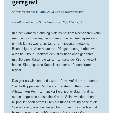
geregnet
Veröffentlicht am
11. Juni 2024
von
Elisabeth Müller
Da rührte mich die Hand Gottes an. (Ezechiel 37,1)
In einer Comedy-Sendung hieß es neulich: Nachrichten kann
man nur noch sehen, wenn man vorher ein Antidepressivum
nimmt. Da ist was dran. Es ist oft niederschmetternd.
Beunruhigend. Aber heute, am Pfingstsonntag, haben wir
auch bei uns in Haarzopf den Blick nach oben gerichtet –
mithilfe einer Karte, die wir am Eingang der Kirche verteilt
haben. Sie zeigt eine Kuppel, aus der es Rosenblätter
regnet.
Das gibt es wirklich, und zwar in Rom. Auf der Karte sehen
Sie die Kuppel des Pantheons. Es steht mitten in der
Altstadt von Rom. Ein antiker heidnischer Bau – und nun
schon lange eine christliche Kirche. Seine wunderschöne
Kuppel ist oben offen: Durch die runde Öffnung scheint die
Sonne hinein, aber der Regen kommt auch hindurch – und in
Rom kann es ganz schön regnen. Auch der in Rom