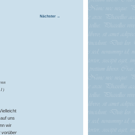
Nächster
→
enn
41)
elleicht
 auf uns
nn wir
r vorüber