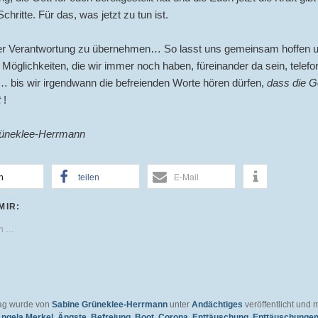
chritte. Für das, was jetzt zu tun ist.
er Verantwortung zu übernehmen… So lasst uns gemeinsam hoffen u
 Möglichkeiten, die wir immer noch haben, füreinander da sein, telefo
… bis wir irgendwann die befreienden Worte hören dürfen,
dass die G
t
!
üneklee-Herrmann
n
teilen
E-Mail
MIR:
en …
rag wurde von
Sabine Grüneklee-Herrmann
unter
Andächtiges
veröffentlicht und 
ngela Merkel
,
Ängste
,
Befreiung
,
Boot
,
Corona
,
Enttäuschung
,
Enttäuschunge