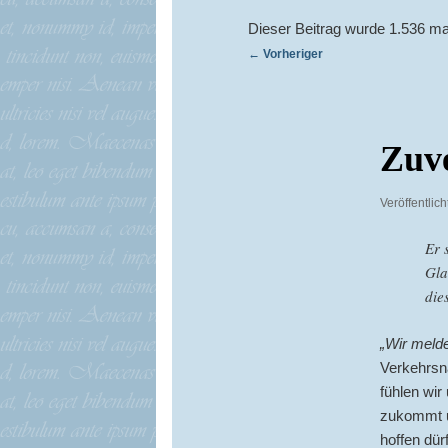
Dieser Beitrag wurde 1.536 ma
Beitragsnavigation
←
Vorheriger
Zuve
Veröffentlic
Er 
Gla
die
„Wir melde
Verkehrsna
fühlen wir
zukommt u
hoffen dür