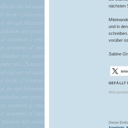
nächsten S
Miteinand
und in den
schreiben
vorüber is
Sabine Gr
teile
GEFÄLLT 
Wird gelad
Dieser Eint
Angebote
,
A