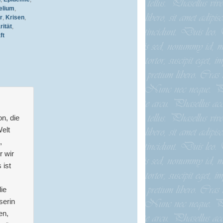
elium
,
r
,
Krisen
,
rität
,
ft
on, die
Welt
,
r wir
 ist
die
serin
en,