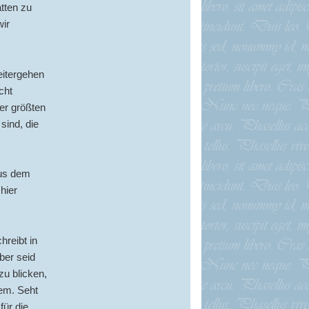
tten zu
wir
eitergehen
cht
er größten
sind, die
aus dem
hier
reibt in
ber seid
zu blicken,
lem. Seht
für die