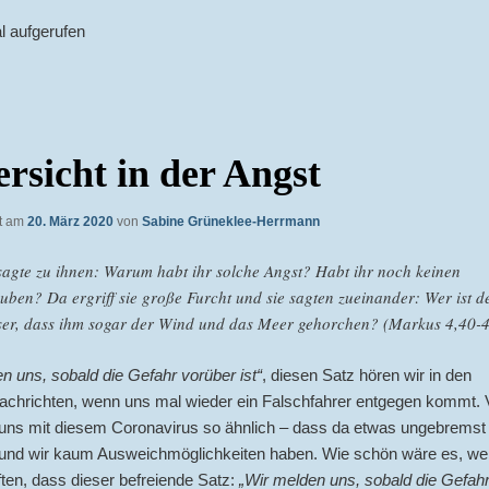
l aufgerufen
rsicht in der Angst
ht am
20. März 2020
von
Sabine Grüneklee-Herrmann
sagte zu ihnen: Warum habt ihr solche Angst? Habt ihr noch keinen
uben? Da ergriff sie große Furcht und sie sagten zueinander: Wer ist d
ser, dass ihm sogar der Wind und das Meer gehorchen? (Markus 4,40-
n uns, sobald die Gefahr vorüber ist“
, diesen Satz hören wir in den
chrichten, wenn uns mal wieder ein Falschfahrer entgegen kommt. Vi
 uns mit diesem Coronavirus so ähnlich – dass da etwas ungebremst
nd wir kaum Ausweichmöglichkeiten haben. Wie schön wäre es, we
ften, dass dieser befreiende Satz:
„Wir melden uns, sobald die Gefah