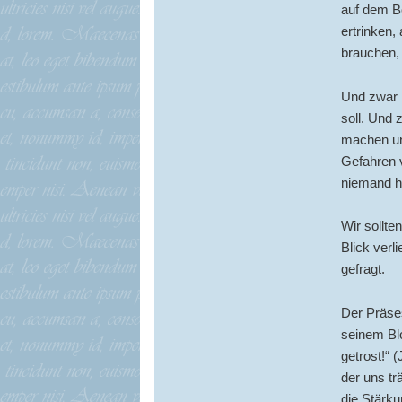
auf dem B
ertrinken,
brauchen, 
Und zwar ü
soll. Und 
machen un
Gefahren 
niemand ha
Wir sollte
Blick verl
gefragt.
Der Präse
seinem Blo
getrost!“ 
der uns tr
die Stärkun