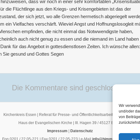
 hinzuweisen, dass wir noch in einer sehr komfortablen „Krisensituati
Für die Flüchtlinge aus den Kriegs- und Krisengebieten ist das der
ustand, der sich jetzt, wo alle Grenzen hermetisch abgeriegelt werd
m ein Vielfaches verschärft. Wieviel Angst und Hoffnungslosogleit 
Menschen empfinden, die nicht einmal das Notwwendigste haben,
heinlich auch nicht genug zu essen und die niemand im Land haben w
 Dank für das Angebot in gottesdienstlosen Zeiten. Ich wünsche allen
n Sie gesund und Gottes Segen
Die Kommentare sind geschlossen.
Wir verwend
und/oder da
Kirchenkreis Essen | Referat für Presse- und Öffentlichkeitsarbeit / Pressestelle
von Beiträge
zurückziehs
Haus der Evangelischen Kirche | III. Hagen 39 / 45127 Essen
Impressum
|
Datenschutz
Fon 0201 / 22 05-221 | Fax 0201 / 22 05-223 | e-Mail
info@himmelrauschen.de