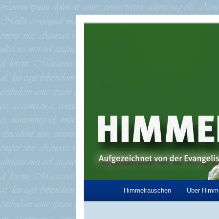
Zum
Aufgezeichnet von der Evangeli
primären
Inhalt
Himmelrausc
springen
Hauptmenü
Himmelrauschen
Über Himm