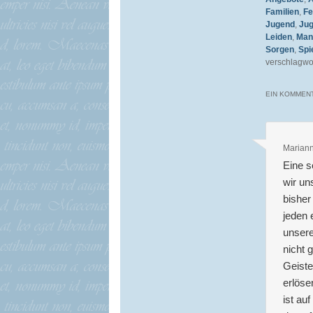
Familien
,
Fe
Jugend
,
Jug
Leiden
,
Man
Sorgen
,
Spi
verschlagwor
EIN KOMMENT
Marian
Eine s
wir un
bisher
jeden 
unsere
nicht 
Geiste
erlöse
ist au