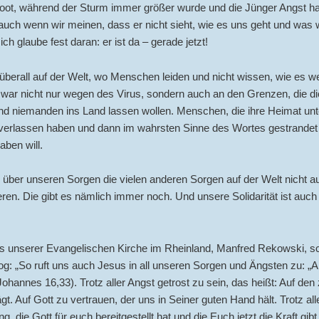
oot, während der Sturm immer größer wurde und die Jünger Angst ha
 auch wenn wir meinen, dass er nicht sieht, wie es uns geht und was 
ich glaube fest daran: er ist da – gerade jetzt!
berall auf der Welt, wo Menschen leiden und nicht wissen, wie es w
zwar nicht nur wegen des Virus, sondern auch an den Grenzen, die di
d niemanden ins Land lassen wollen. Menschen, die ihre Heimat unt
verlassen haben und dann im wahrsten Sinne des Wortes gestrandet 
ben will.
n über unseren Sorgen die vielen anderen Sorgen auf der Welt nicht 
ieren. Die gibt es nämlich immer noch. Und unsere Solidarität ist auch 
s unserer Evangelischen Kirche im Rheinland, Manfred Rekowski, sch
g: „So ruft uns auch Jesus in all unseren Sorgen und Ängsten zu: „A
(Johannes 16,33). Trotz aller Angst getrost zu sein, das heißt: Auf den 
ägt. Auf Gott zu vertrauen, der uns in Seiner guten Hand hält. Trotz al
g, die Gott für euch bereitgestellt hat und die Euch jetzt die Kraft gibt 