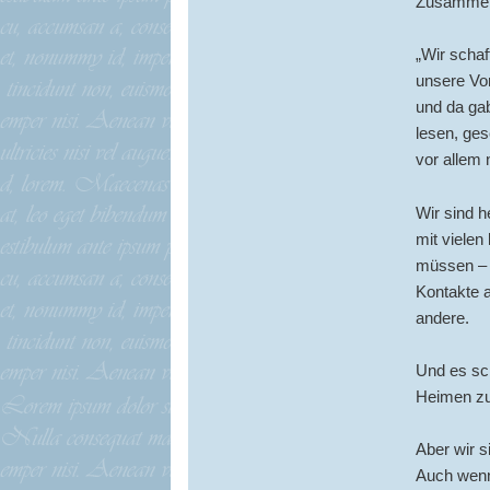
Zusammenh
„Wir schaf
unsere Vo
und da gab
lesen, ge
vor allem 
Wir sind h
mit vielen
müssen – a
Kontakte a
andere.
Und es sc
Heimen zur
Aber wir s
Auch wenn