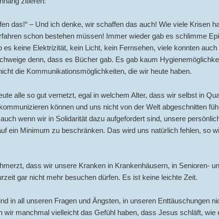
ang zitieren:
fen das!“ – Und ich denke, wir schaffen das auch! Wie viele Krisen h
rfahren schon bestehen müssen! Immer wieder gab es schlimme Ep
 es keine Elektrizität, kein Licht, kein Fernsehen, viele konnten auch 
schweige denn, dass es Bücher gab. Es gab kaum Hygienemöglichke
nicht die Kommunikationsmöglichkeiten, die wir heute haben.
eute alle so gut vernetzt, egal in welchem Alter, dass wir selbst in Qu
 kommunizieren können und uns nicht von der Welt abgeschnitten füh
uch wenn wir in Solidarität dazu aufgefordert sind, unsere persönlic
uf ein Minimum zu beschränken. Das wird uns natürlich fehlen, so wi
hmerzt, dass wir unsere Kranken in Krankenhäusern, in Senioren- u
zeit gar nicht mehr besuchen dürfen. Es ist keine leichte Zeit.
ind in all unseren Fragen und Ängsten, in unseren Enttäuschungen nich
 wir manchmal vielleicht das Gefühl haben, dass Jesus schläft, wie