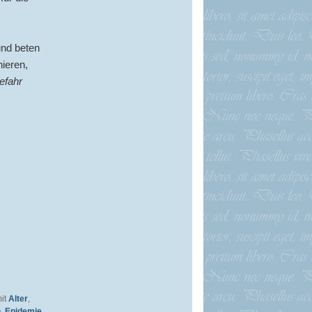
nd beten
nieren,
efahr
mit
Alter
,
n
,
Epidemie
,