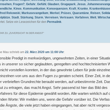
rnsehen
,
Fragen?
,
Gefahr
,
Gefühl
,
Glauben
,
Grugapark
,
Jesus
,
Johannesevang
endliche
,
Kinos
,
Kommunikation
,
Konsequenzen
,
Kraft
,
Kranke
,
Krankenhäuse
fred Rekowski
,
Markusevangelium
,
Merkel
,
Präses
,
Quarantäne
,
Reisen
,
Solida
elplätze
,
Stadt
,
Stärkung
,
Sturm
,
Verreisen
,
Vertrauen
,
Vorfahren
,
Welt
,
Wirtscha
tet. Setze ein Lesezeichen für den
Permalink
.
AR ZU „
ZUVERSICHT IN DER ANGST
“
ne Mau
schrieb
am
22. März 2020 um 11:08 Uhr
:
ensible Predigt in merkwürdigen, ungewohnten Zeiten, in einer Situati
s in unserer so sicher geglaubten, geregelten und hochtechnisierten 
 nicht vorstellen konnten, in der das gewohnte Leben für jede einzelne
einzelnen von uns aus den Fugen zu geraten scheint. Einer Zeit, in de
r verbrieften Grundrechte beraubt werden, auf unbestimmte Zeit. Das
gut zu ertragen, das macht Angst. Sehr passend ist hier das Bild des
rfahrers für diese Epidemie gewählt worden. Alle warten wirklich auf 
nden Worte: Wir melden uns, wenn die Gefahr vorüber ist. Die Verfas
f die Ängste, die viele jetzt haben eingegangen, hat aber nicht vergess