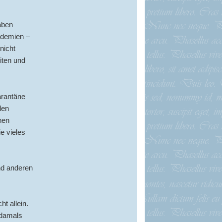
aben
idemien –
nicht
iten und
arantäne
len
hen
e vieles
nd anderen
t allein.
 damals