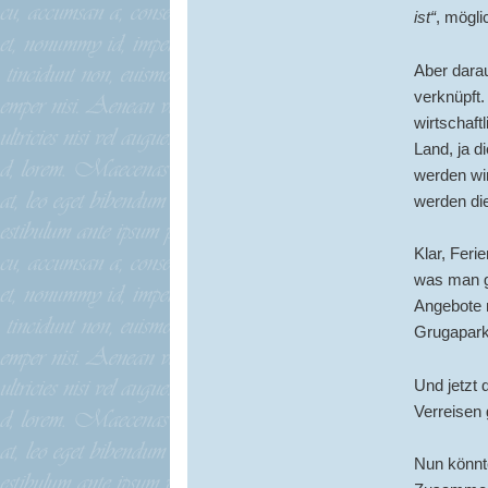
ist“
, mögli
Aber darau
verknüpft.
wirtschaft
Land, ja 
werden wir
werden di
Klar, Feri
was man ge
Angebote 
Grugapark
Und jetzt 
Verreisen
Nun könnte