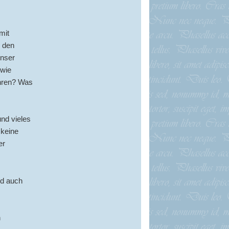
mit
r den
unser
 wie
ahren? Was
und vieles
 keine
er
nd auch
n