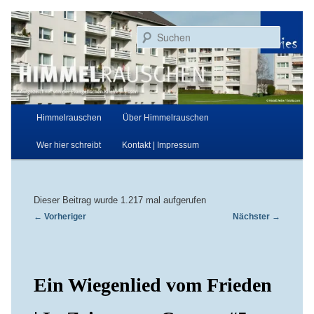
Zum
Aufgezeichnet von der Evangelischen Kirche in Essen
primären
Suchen
Inhalt
springen
Himmelrauschen
Hauptmenü
Himmelrauschen
Über Himmelrauschen
Wer hier schreibt
Kontakt | Impressum
Dieser Beitrag wurde 1.217 mal aufgerufen
Beitragsnavigation
←
Vorheriger
Nächster
→
Ein Wiegenlied vom Frieden