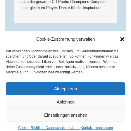
auch die gesamte CD Poetic Champions Compose.
Liegt gleich im Player, Danke für die Inspiration!
Die Kommentare sind
Cookie-Zustimmung verwalten
geschlossen.
Wir verwenden Technologien wie Cookies, um Geräteinformationen zu
speichern und/oder darauf zuzugreifen. So können Funktionen wie das
Abonnement oder das Liken von Beiträgen realisiert werden. Wenn du
deine Zustimmung nicht erteilst oder zurückziehst, können bestimmte
Merkmale und Funktionen beeinträchtigt werden.
Kirchenkreis Essen | Referat für Presse- und Öffentlichkeitsarbeit /
Pressestelle
Akzeptieren
Haus der Evangelischen Kirche | III. Hagen 39 / 45127 Essen
Impressum
|
Datenschutz
Ablehnen
Fon 0201 / 22 05-221 | Fax 0201 / 22 05-223 | e-Mail
info@himmelrauschen.de
Einstellungen ansehen
Cookie-Richtlinie
Datenschutzerklärung
Kontakt | Impressum