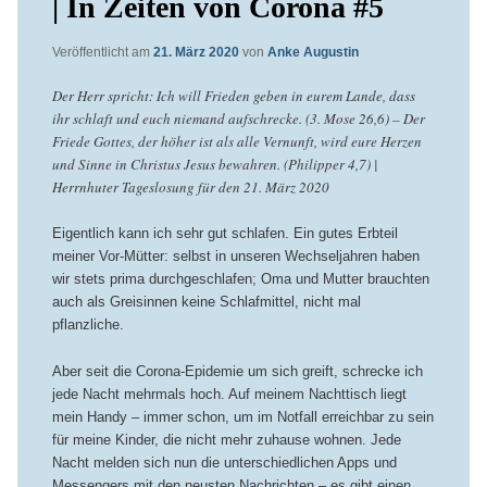
| In Zeiten von Corona #5
Veröffentlicht am
21. März 2020
von
Anke Augustin
Der Herr spricht: Ich will Frieden geben in eurem Lande, dass
ihr schlaft und euch niemand aufschrecke. (3. Mose 26,6) – Der
Friede Gottes, der höher ist als alle Vernunft, wird eure Herzen
und Sinne in Christus Jesus bewahren. (Philipper 4,7) |
Herrnhuter Tageslosung für den 21. März 2020
Eigentlich kann ich sehr gut schlafen. Ein gutes Erbteil
meiner Vor-Mütter: selbst in unseren Wechseljahren haben
wir stets prima durchgeschlafen; Oma und Mutter brauchten
auch als Greisinnen keine Schlafmittel, nicht mal
pflanzliche.
Aber seit die Corona-Epidemie um sich greift, schrecke ich
jede Nacht mehrmals hoch. Auf meinem Nachttisch liegt
mein Handy – immer schon, um im Notfall erreichbar zu sein
für meine Kinder, die nicht mehr zuhause wohnen. Jede
Nacht melden sich nun die unterschiedlichen Apps und
Messengers mit den neusten Nachrichten – es gibt einen