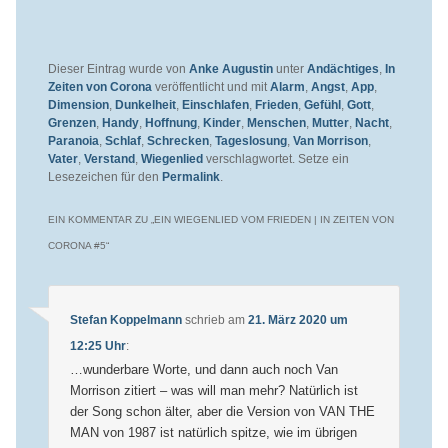
Dieser Eintrag wurde von
Anke Augustin
unter
Andächtiges
,
In
Zeiten von Corona
veröffentlicht und mit
Alarm
,
Angst
,
App
,
Dimension
,
Dunkelheit
,
Einschlafen
,
Frieden
,
Gefühl
,
Gott
,
Grenzen
,
Handy
,
Hoffnung
,
Kinder
,
Menschen
,
Mutter
,
Nacht
,
Paranoia
,
Schlaf
,
Schrecken
,
Tageslosung
,
Van Morrison
,
Vater
,
Verstand
,
Wiegenlied
verschlagwortet. Setze ein
Lesezeichen für den
Permalink
.
EIN KOMMENTAR ZU „
EIN WIEGENLIED VOM FRIEDEN | IN ZEITEN VON
CORONA #5
“
Stefan Koppelmann
schrieb
am
21. März 2020 um
12:25 Uhr
:
…wunderbare Worte, und dann auch noch Van
Morrison zitiert – was will man mehr? Natürlich ist
der Song schon älter, aber die Version von VAN THE
MAN von 1987 ist natürlich spitze, wie im übrigen