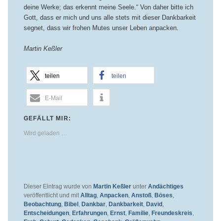
deine Werke; das erkennt meine Seele.“ Von daher bitte ich
Gott, dass er mich und uns alle stets mit dieser Dankbarkeit
segnet, dass wir frohen Mutes unser Leben anpacken.
Martin Keßler
teilen
teilen
E-Mail
GEFÄLLT MIR:
Wird geladen …
Dieser Eintrag wurde von
Martin Keßler
unter
Andächtiges
veröffentlicht und mit
Alltag
,
Anpacken
,
Anstoß
,
Böses
,
Beobachtung
,
Bibel
,
Dankbar
,
Dankbarkeit
,
David
,
Entscheidungen
,
Erfahrungen
,
Ernst
,
Familie
,
Freundeskreis
,