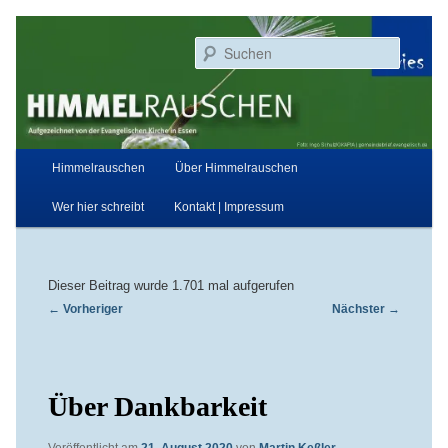
Zum
Aufgezeichnet von der Evangelischen Kirche in Essen
primären
Suchen
Inhalt
springen
Himmelrauschen
Hauptmenü
Himmelrauschen
Über Himmelrauschen
Wer hier schreibt
Kontakt | Impressum
Dieser Beitrag wurde 1.701 mal aufgerufen
Beitragsnavigation
←
Vorheriger
Nächster
→
Über Dankbarkeit