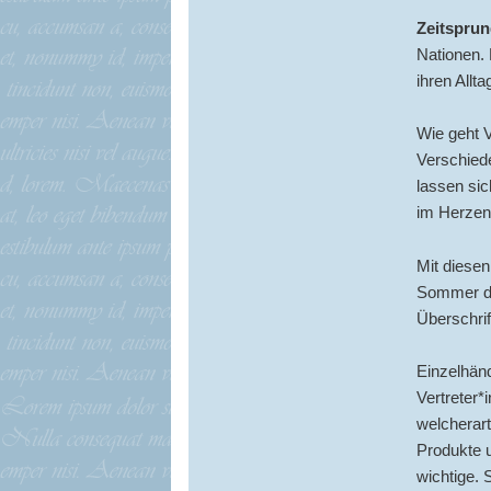
Zeitsprun
Nationen. 
ihren Allt
Wie geht V
Verschiede
lassen sic
im Herzen 
Mit diese
Sommer da
Überschrif
Einzelhän
Vertreter*
welcherart
Produkte 
wichtige. 