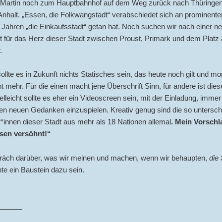
e Martin noch zum Hauptbahnhof auf dem Weg zurück nach Thüringe
halt. „Essen, die Folkwangstadt“ verabschiedet sich an prominenter 
 Jahren „die Einkaufsstadt“ getan hat. Noch suchen wir nach einer n
t für das Herz dieser Stadt zwischen Proust, Primark und dem Platz
.
 sollte es in Zukunft nichts Statisches sein, das heute noch gilt und m
t mehr. Für die einen macht jene Überschrift Sinn, für andere ist dies
elleicht sollte es eher ein Videoscreen sein, mit der Einladung, immer
en neuen Gedanken einzuspielen. Kreativ genug sind die so untersch
innen dieser Stadt aus mehr als 18 Nationen allemal
. Mein Vorschl
sen versöhnt!“
äch darüber, was wir meinen und machen, wenn wir behaupten,
die
nte ein Baustein dazu sein.
______