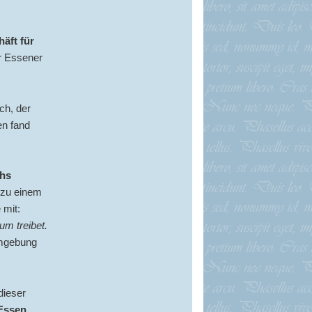
äft für
r Essener
ch, der
en fand
chs
3 zu einem
 mit:
um treibet.
Umgebung
dieser
 Essen