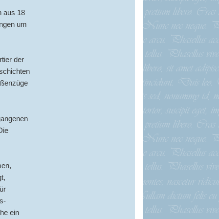
n aus 18
tungen um
tier der
schichten
raßenzüge
rgangenen
Die
men,
t,
ür
s-
che ein