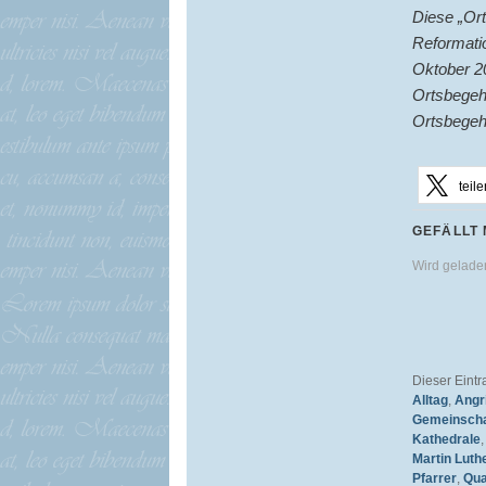
Diese „Ort
Reformatio
Oktober 20
Ortsbegeh
Ortsbegehu
teile
GEFÄLLT 
Wird gelad
Dieser Eint
Alltag
,
Angri
Gemeinscha
Kathedrale
Martin Luth
Pfarrer
,
Qua