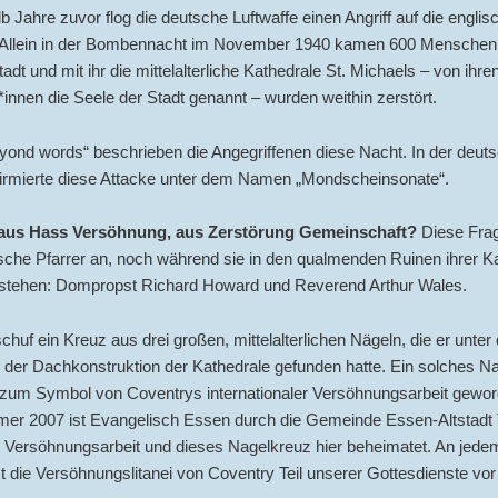
b Jahre zuvor flog die deutsche Luftwaffe einen Angriff auf die englis
 Allein in der Bombennacht im November 1940 kamen 600 Menschen
tadt und mit ihr die mittelalterliche Kathedrale St. Michaels – von ihre
nnen die Seele der Stadt genannt – wurden weithin zerstört.
yond words“ beschrieben die Angegriffenen diese Nacht. In der deut
 firmierte diese Attacke unter dem Namen „Mondscheinsonate“.
 aus Hass Versöhnung, aus Zerstörung Gemeinschaft?
Diese Frag
sche Pfarrer an, noch während sie in den qualmenden Ruinen ihrer K
 stehen: Dompropst Richard Howard und Reverend Arthur Wales.
schuf ein Kreuz aus drei großen, mittelalterlichen Nägeln, die er unter
der Dachkonstruktion der Kathedrale gefunden hatte. Ein solches N
r zum Symbol von Coventrys internationaler Versöhnungsarbeit gewor
r 2007 ist Evangelisch Essen durch die Gemeinde Essen-Altstadt T
n Versöhnungsarbeit und dieses Nagelkreuz hier beheimatet. An jede
t die Versöhnungslitanei von Coventry Teil unserer Gottesdienste vor