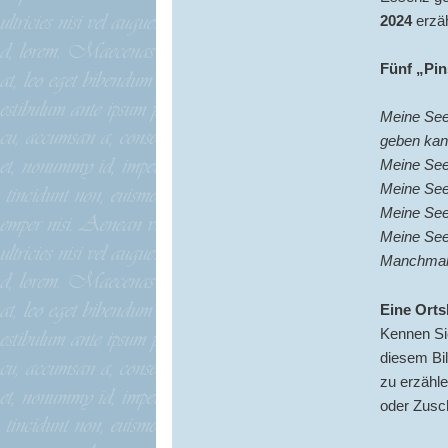
2024
erzäh
Fünf „Pin
Meine Seel
geben kan
Meine Seel
Meine Seel
Meine See
Meine See
Manchmal 
Eine Ort
Kennen Si
diesem Bi
zu erzähle
oder Zusch