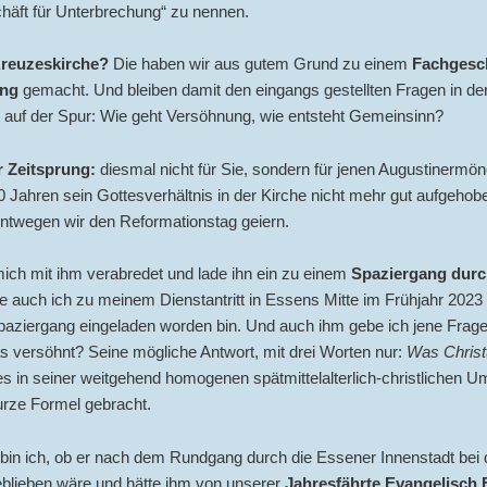
häft für Unterbrechung“ zu nennen.
Kreuzeskirche?
Die haben wir aus gutem Grund zu einem
Fachgesch
ng
gemacht. Und bleiben damit den eingangs gestellten Fragen in de
 auf der Spur: Wie geht Versöhnung, wie entsteht Gemeinsinn?
r Zeitsprung:
diesmal nicht für Sie, sondern für jenen Augustinermön
0 Jahren sein Gottesverhältnis in der Kirche nicht mehr gut aufgehob
ntwegen wir den Reformationstag geiern.
ich mit ihm verabredet und lade ihn ein zu einem
Spaziergang dur
ie auch ich zu meinem Dienstantritt in Essens Mitte im Frühjahr 202
aziergang eingeladen worden bin. Und auch ihm gebe ich jene Frage
s versöhnt? Seine mögliche Antwort, mit drei Worten nur:
Was Christ
es in seiner weitgehend homogenen spätmittelalterlich-christlichen 
urze Formel gebracht.
bin ich, ob er nach dem Rundgang durch die Essener Innenstadt bei 
blieben wäre und hätte ihm von unserer
Jahresfährte Evangelisch