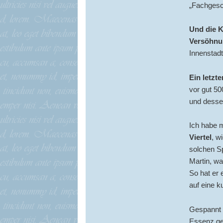
„Fachgesc
Und die 
Versöhnu
Innenstadt
Ein letzte
vor gut 50
und desse
Ich habe m
Viertel
, w
solchen Sp
Martin, wa
So hat er 
auf eine k
Gespannt 
Essenz ge