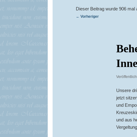
Dieser Beitrag wurde 906 mal 
Beitragsnavigation
←
Vorheriger
Behe
Inne
Veröffentlic
Unsere dr
jetzt sitz
und Empor
Kreuzeskir
und aus he
Vergeltung