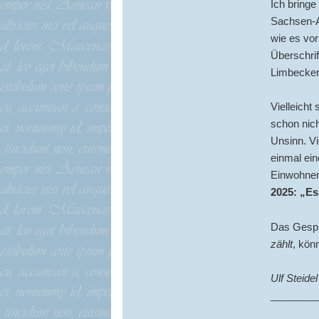
Ich bring
Sachsen-An
wie es vor
Überschrif
Limbecker
Vielleicht
schon nich
Unsinn. Vi
einmal ein
Einwohner*
2025: „Es
Das Gespr
zählt
, kön
Ulf Steidel
________