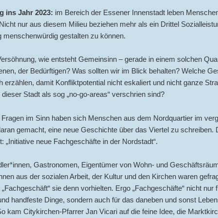
g ins Jahr 2023:
im Bereich der Essener Innenstadt leben Mensche
Nicht nur aus diesem Milieu beziehen mehr als ein Drittel Sozialleis
ag menschenwürdig gestalten zu können.
ersöhnung, wie entsteht Gemeinsinn – gerade in einem solchen Quar
nen, der Bedürftigen? Was sollten wir im Blick behalten? Welche Ge
h erzählen, damit Konfliktpotential nicht eskaliert und nicht ganze St
dieser Stadt als sog „no-go-areas“ verschrien sind?
n Fragen im Sinn haben sich Menschen aus dem Nordquartier im ve
ran gemacht, eine neue Geschichte über das Viertel zu schreiben. 
t: „Initiative neue Fachgeschäfte in der Nordstadt“.
dler*innen, Gastronomen, Eigentümer von Wohn- und Geschäftsräu
innen aus der sozialen Arbeit, der Kultur und den Kirchen waren gefrag
 „Fachgeschäft“ sie denn vorhielten. Ergo „Fachgeschäfte“ nicht nur f
und handfeste Dinge, sondern auch für das daneben und sonst Leben
So kam Citykirchen-Pfarrer Jan Vicari auf die feine Idee, die Marktkir