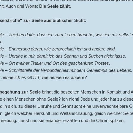
lt. Auch drei Worte:
Die Seele zählt
.
selstriche“ zur Seele aus biblischer Sicht:
e – Zeichen dafür, dass ich zum Leben brauche, was ich mir selbst 
n.
e – Erinnerung daran, wie zerbrechlich ich und andere sind.
e – Unruhe in mir, damit ich das Sehnen und Suchen nicht lasse.
le – Ort meiner Trauer und Ort des geschenkten Trostes.
le – Schnittstelle der Verbundenheit mit dem Geheimnis des Lebens.
nenne ich es GOTT; wie nennen es andere?
sbegehung zur Seele
bringt die beseelten Menschen in Kontakt und 
e einen Menschen ohne Seele? Ich nicht! Jede und jeder hat zu dies
ld in sich, zu dieser Unruhe und Sehnsucht eine unverwechselbare G
n; gleich welcher Herkunft und Weltanschauung, gleich welcher Selbst
reibung. Lasst uns sie einander erzählen und die Ohren spitzen.