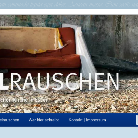
schen Kirche in Essen
hen
elrauschen
Wer hier schreibt
Kontakt | Impressum