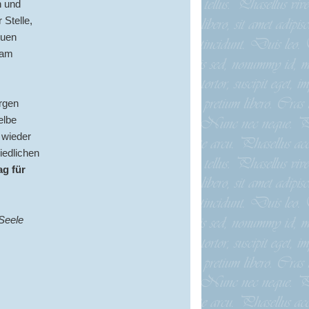
n und
Stelle,
euen
 am
orgen
elbe
 wieder
iedlichen
ag für
 Seele