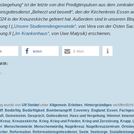
sbegehung“ ist der letzte von drei Predigtimpulsen aus dem zentrale
nsgottesdienst „Beherzt und beseelt“, den der Kirchenkreis Essen a
24 in der Kreuzeskirche gefeiert hat. Außerdem sind in unserem Blo
ung I (
„Unsere Studierendengemeinde“
, von Vera von der Osten Sa
ng II (
„Im Krankenhaus“
, von Uwe Matysik) erschienen.
n
teilen
E-Mail
MIR:
en …
rag wurde von
Ulf Steidel
unter
Allgemein
,
Erlebtes
,
Hintergründiges
veröffentlicht
ff
,
Bedürftig
,
Bedürftigkeit
,
Bombenangriff
,
Coventry
,
England
,
Essen
,
Fachges
ft
,
Gemeinsinn
,
Gespräch
,
Gottesdienst
,
Hass und Vergeltung
,
Himmel
,
Innens
,
Kreuz
,
Kreuzeskirche
,
Krieg
,
Krieg und Frieden
,
Krieg und Zerstörung
,
Krupp
,
er
,
Menschenwürde
,
Menschenwürdig
,
Nagelkreuz
,
Nagelkreuzzentrum
,
Ortsbe
rtier
,
Reformation
,
Reformationsgottesdienst
,
Seele
,
Seelsorge
,
Sozialleistung