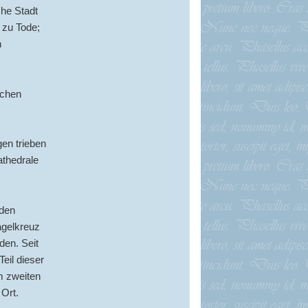
che Stadt
 zu Tode;
n
schen
en trieben
athedrale
 den
agelkreuz
den. Seit
eil dieser
m zweiten
 Ort.