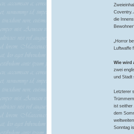
Zweieinhal
Coventry.
die Innens
Bewohner*i
„Horror be
Luftwaffe
Wie wird
zwei engli
und Stadt
Letzterer 
Trümmern 
ist seithe
dem Somme
weltweite
Sonntag is