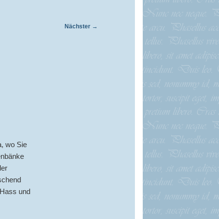
Nächster
→
a, wo Sie
henbänke
der
aschend
: Hass und