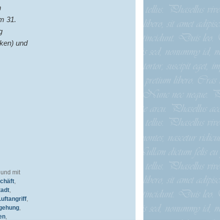
n
m 31.
g
cken) und
 und mit
chäft
,
tadt
,
Luftangriff
,
gehung
,
en
,