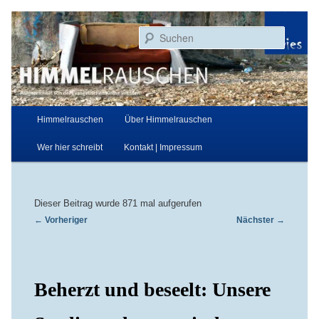
Zum
Aufgezeichnet von der Evangelischen Kirche in Essen
primären
Suchen
Inhalt
springen
Himmelrauschen
Hauptmenü
Himmelrauschen
Über Himmelrauschen
Wer hier schreibt
Kontakt | Impressum
Dieser Beitrag wurde 871 mal aufgerufen
Beitragsnavigation
←
Vorheriger
Nächster
→
Beherzt und beseelt: Unsere