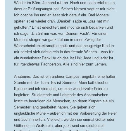
Wieder im Büro: Jemand ruft an. Nach und nach erfahre ich,
dass er Prüfungsangst hat. Seinen Namen sagt er mir nicht.
Ich coache ihn und er lässt sich darauf ein. Drei Monate
später ist er wieder dran. „Danke!“ sagte er, „das hat mir
geholfen.“ Er ist erleichtert und möchte sich bedanken und
ich sage: „Erzähl mir was von Deinem Fach“. Für einen
Moment steigen wir ganz tief ein in einen Zweig der
Wahrscheinlichkeitsmathematik und das neugierige Kind in
mir nerded sich richtig rein in das fremde Wissen – was für
ein wunderbarer Dank! Auch das ist Uni: Jede und jeder ist
für irgendetwas Fachperson. Alle sind hier zum Lernen.
Anatomie. Das ist ein anderer Campus, ungefähr eine halbe
Stunde mit der Tram. Es ist Sommer. Mein katholischer
Kollege und ich sind dort, um eine wundervolle Feier zu
begleiten. Studierende und Lehrende des Anatomischen
Instituts beerdigen die Menschen, an deren Körpern sie ein
Semester lang gearbeitet haben. Sie geben sich
unglaubliche Mühe – äußerlich mit der Vorbereitung der Feier
und auch innerlich. Vielleicht werden sie einmal Götter oder
Göttinnen in Weiß sein, aber jetzt sind sie existentiell