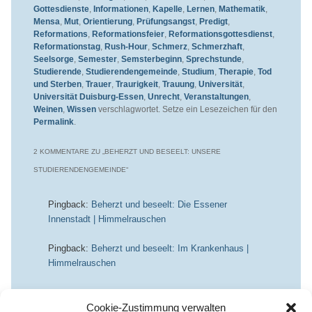
Gottesdienste
,
Informationen
,
Kapelle
,
Lernen
,
Mathematik
,
Mensa
,
Mut
,
Orientierung
,
Prüfungsangst
,
Predigt
,
Reformations
,
Reformationsfeier
,
Reformationsgottesdienst
,
Reformationstag
,
Rush-Hour
,
Schmerz
,
Schmerzhaft
,
Seelsorge
,
Semester
,
Semsterbeginn
,
Sprechstunde
,
Studierende
,
Studierendengemeinde
,
Studium
,
Therapie
,
Tod
und Sterben
,
Trauer
,
Traurigkeit
,
Trauung
,
Universität
,
Universität Duisburg-Essen
,
Unrecht
,
Veranstaltungen
,
Weinen
,
Wissen
verschlagwortet. Setze ein Lesezeichen für den
Permalink
.
2 KOMMENTARE ZU „
BEHERZT UND BESEELT: UNSERE
STUDIERENDENGEMEINDE
“
Pingback:
Beherzt und beseelt: Die Essener
Innenstadt | Himmelrauschen
Pingback:
Beherzt und beseelt: Im Krankenhaus |
Himmelrauschen
Die Kommentare sind
Cookie-Zustimmung verwalten