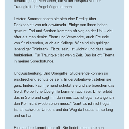
berührte junge Menschen, die voller Respekt vor der
Traurigkeit der Angehörigen stehen.
Letzten Sommer haben sie sich eine Predigt über
Dankbarkeit von mir gewünscht. Einige von ihnen haben
geweint. Tod und Sterben kommen oft vor, an der Uni – viel
öfter als man denkt: Eltern und Verwandte, auch Freunde
von Studierenden, auch ein Kollege. Wir sind ein quirliger
lebendiger Thinktank. Fit zu sein, ist wichtig und dass man
funktioniert. Für Traurigkeit ist wenig Zeit. Das ist oft Thema
in meiner Sprechstunde.
Und Ausbeutung. Und Übergriffe. Studierende können so
erschreckend schutzlos sein. In der Arbeitswelt stehen sie
ganz hinten, kaum jemand schützt sie und sie brauchen das
Geld. Körperliche Übergriffe kommen auch vor. Einer erlebt
das in Serie und sagt mir dann nur: „Es ist egal, solange ich
den Kerl nicht wiedersehen muss.“ Nein! Es ist nicht egal!
Es ist schweres Unrecht und der Weg da heraus ist so lang
und so hart.
Eine andere kommt sehr oft. Sie findet einfach keinen