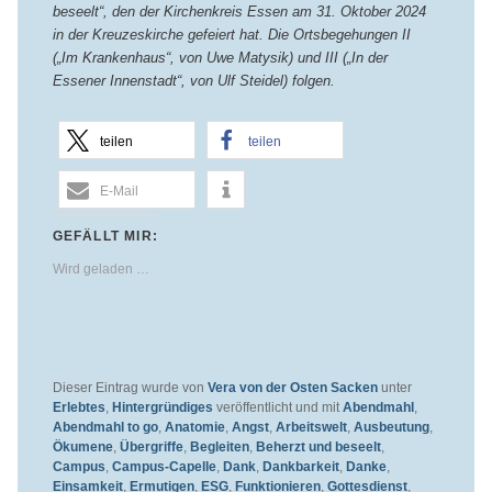
beseelt“, den der Kirchenkreis Essen am 31. Oktober 2024
in der Kreuzeskirche gefeiert hat. Die Ortsbegehungen II
(„Im Krankenhaus“, von Uwe Matysik) und III („In der
Essener Innenstadt“, von Ulf Steidel) folgen.
teilen
teilen
E-Mail
GEFÄLLT MIR:
Wird geladen …
Dieser Eintrag wurde von
Vera von der Osten Sacken
unter
Erlebtes
,
Hintergründiges
veröffentlicht und mit
Abendmahl
,
Abendmahl to go
,
Anatomie
,
Angst
,
Arbeitswelt
,
Ausbeutung
,
Ökumene
,
Übergriffe
,
Begleiten
,
Beherzt und beseelt
,
Campus
,
Campus-Capelle
,
Dank
,
Dankbarkeit
,
Danke
,
Einsamkeit
,
Ermutigen
,
ESG
,
Funktionieren
,
Gottesdienst
,