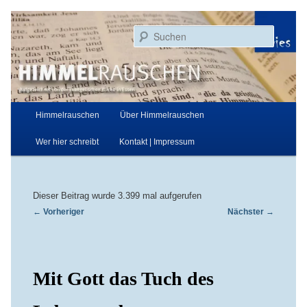
Zum
Aufgezeichnet von der Evangelischen Kirche in Essen
primären
Suchen
Inhalt
springen
Himmelrauschen
Hauptmenü
Himmelrauschen
Über Himmelrauschen
Wer hier schreibt
Kontakt | Impressum
Dieser Beitrag wurde 3.399 mal aufgerufen
Beitragsnavigation
←
Vorheriger
Nächster
→
Mit Gott das Tuch des