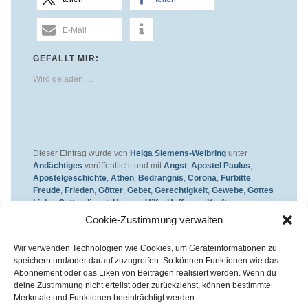
E-Mail
GEFÄLLT MIR:
Wird geladen …
Dieser Eintrag wurde von
Helga Siemens-Weibring
unter
Andächtiges
veröffentlicht und mit
Angst
,
Apostel Paulus
,
Apostelgeschichte
,
Athen
,
Bedrängnis
,
Corona
,
Fürbitte
,
Freude
,
Frieden
,
Götter
,
Gebet
,
Gerechtigkeit
,
Gewebe
,
Gottes
Liebe
,
Gottesdienst
,
Herzen
,
Hilfe
,
Hoffnung
,
Kraft
,
Miteinander
,
Mut
,
Pandemie
,
Paulus
,
Rede
,
Schöpfung
,
Cookie-Zustimmung verwalten
Schutz
,
Seele
,
Stärken
,
Stärkung
,
Tempel
,
Treue
,
Tuch
,
Wärme
,
Weben
,
Weber
,
Webstuhl
verschlagwortet. Setze ein
Wir verwenden Technologien wie Cookies, um Geräteinformationen zu
Lesezeichen für den
Permalink
.
speichern und/oder darauf zuzugreifen. So können Funktionen wie das
Abonnement oder das Liken von Beiträgen realisiert werden. Wenn du
deine Zustimmung nicht erteilst oder zurückziehst, können bestimmte
Merkmale und Funktionen beeinträchtigt werden.
Kirchenkreis Essen | Referat für Presse- und Öffentlichkeitsarbeit /