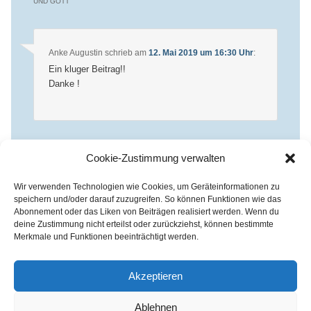
UND GOTT
“
Anke Augustin
schrieb
am
12. Mai 2019 um 16:30 Uhr
:
Ein kluger Beitrag!!
Danke !
Die Kommentare sind
Cookie-Zustimmung verwalten
geschlossen.
Wir verwenden Technologien wie Cookies, um Geräteinformationen zu
speichern und/oder darauf zuzugreifen. So können Funktionen wie das
Abonnement oder das Liken von Beiträgen realisiert werden. Wenn du
deine Zustimmung nicht erteilst oder zurückziehst, können bestimmte
Merkmale und Funktionen beeinträchtigt werden.
Kirchenkreis Essen | Referat für Presse- und Öffentlichkeitsarbeit /
Pressestelle
Akzeptieren
Haus der Evangelischen Kirche | III. Hagen 39 / 45127 Essen
Impressum
|
Datenschutz
Ablehnen