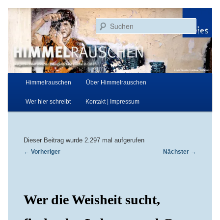
Zum
Aufgezeichnet von der Evangelischen Kirche in Essen
primären
Suchen
Inhalt
springen
Himmelrauschen
Hauptmenü
Himmelrauschen
Über Himmelrauschen
Wer hier schreibt
Kontakt | Impressum
Dieser Beitrag wurde 2.297 mal aufgerufen
Beitragsnavigation
←
Vorheriger
Nächster
→
Wer die Weisheit sucht,