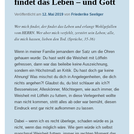
findet das Leben – und Gott
Veröffentlicht am
12. Mai 2019
von
Friederike Seeliger
Wer mich findet, der findet das Leben und erlangt Wohlgefallen
vom HERRN. Wer aber mich verfehlt, zerstört sein Leben; alle,
die mich hassen, lieben den Tod. (Sprüche, 35-36)
Wenn in meiner Familie jemandem der Satz um die Ohren
gehauen wurde: Du hast wohl die Weisheit mit Löffeln
gefressen, dann war das beileibe keine Auszeichnung,
sondern ein Höchstmaß an Kritik. Du hast doch gar keine
Ahnung! Was mischst du dich in Angelegenheiten, die dich
nichts angehen?! Glaubst du, du bist schlauer als ich?!
Besserwisser, Alleskönner, Möchtegern, wie auch immer, die
Weisheit mit Löffeln zu futtern, in diese Verlegenheit wollte
man nicht kommen, stritt alles ab oder war bemüht, diesen
Eindruck erst gar nicht aufkommen zu lassen.
Dabei – wenn ich es recht überlege, schaden würde es ja
nicht, wenn das möglich wäre. Wie gern würde ich selbst
manchmal Weisheit futtern, immer im rechten Moment das