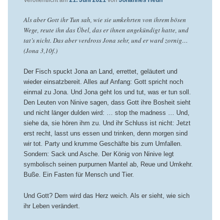
Veröffentlicht am
21. Juni 2021
von
Johannes Heun
Als aber Gott ihr Tun sah, wie sie umkehrten von ihrem bösen
Wege, reute ihn das Übel, das er ihnen angekündigt hatte, und
tat’s nicht. Das aber verdross Jona sehr, und er ward zornig…
(Jona 3,10f.)
Der Fisch spuckt Jona an Land, errettet, geläutert und
wieder einsatzbereit. Alles auf Anfang: Gott spricht noch
einmal zu Jona. Und Jona geht los und tut, was er tun soll.
Den Leuten von Ninive sagen, dass Gott ihre Bosheit sieht
und nicht länger dulden wird: … stop the madness … Und,
siehe da, sie hören ihm zu. Und ihr Schluss ist nicht: Jetzt
erst recht, lasst uns essen und trinken, denn morgen sind
wir tot. Party und krumme Geschäfte bis zum Umfallen.
Sondern: Sack und Asche. Der König von Ninive legt
symbolisch seinen purpurnen Mantel ab, Reue und Umkehr.
Buße. Ein Fasten für Mensch und Tier.
Und Gott? Dem wird das Herz weich. Als er sieht, wie sich
ihr Leben verändert.