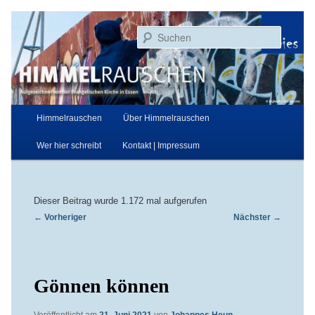
Zum
Aufgezeichnet von der Evangelischen Kirche in Essen
primären
Suchen
Inhalt
springen
Himmelrauschen
Hauptmenü
Himmelrauschen
Über Himmelrauschen
Wer hier schreibt
Kontakt | Impressum
Dieser Beitrag wurde 1.172 mal aufgerufen
Beitragsnavigation
←
Vorheriger
Nächster
→
Gönnen können