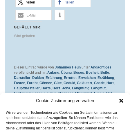
teilen
teilen
E-Mail
GEFÄLLT MIR:
Wird geladen …
Dieser Eintrag wurde von
Johannes Heun
unter
Andächtiges
veröffentlicht und mit
Anfang
,
Übung
,
Böses
,
Bosheit
,
Buße
,
Darsteller
,
Dulden
,
Erfahrung
,
Errettet
,
Erweichen
,
Erzählung
,
Fasten
,
Furcht
,
Gönnen
,
Güte
,
Geduld
,
Geläutert
,
Gnade
,
Hart
,
Hauptdarsteller
,
Härte
,
Herz
,
Jona
,
Langmütig
,
Langmut
,
Läuterung
,
Leben
,
Leidtun
,
Madness
,
Missgunst
,
Ninive
,
Not
,
Pflanze
,
Rettung
,
Reue
,
Schatten
,
Schlechte Laune
,
Seele
,
Cookie-Zustimmung verwalten
Sterben
,
Umkehr
,
Verändern
,
Veränderung
,
Wal
,
Walfisch
,
Wütend
,
Weich
,
Wut
,
Zorn
,
Zornig
,
Zuschauen
,
Zuschauer
Wir verwenden Technologien wie Cookies, um Geräteinformationen zu
verschlagwortet. Setze ein Lesezeichen für den
Permalink
.
speichern und/oder darauf zuzugreifen. So können Funktionen wie das
Abonnement oder das Liken von Beiträgen realisiert werden. Wenn du
deine Zustimmung nicht erteilst oder zurückziehst, können bestimmte