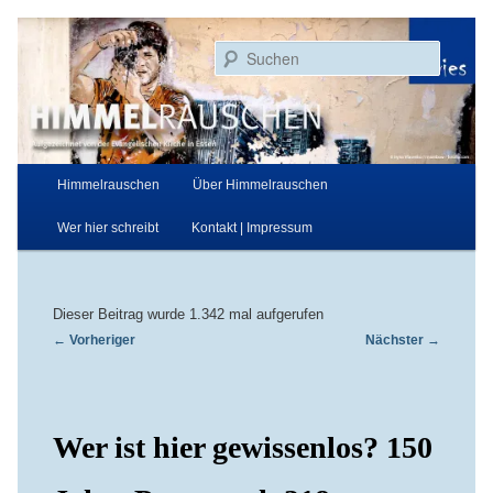
Zum
Aufgezeichnet von der Evangelischen Kirche in Essen
primären
Suchen
Inhalt
springen
Himmelrauschen
Hauptmenü
Himmelrauschen
Über Himmelrauschen
Wer hier schreibt
Kontakt | Impressum
Dieser Beitrag wurde 1.342 mal aufgerufen
Beitragsnavigation
←
Vorheriger
Nächster
→
Wer ist hier gewissenlos? 150