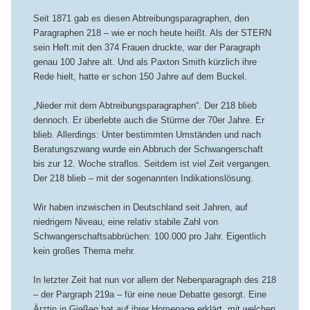
Seit 1871 gab es diesen Abtreibungsparagraphen, den
Paragraphen 218 – wie er noch heute heißt. Als der STERN
sein Heft mit den 374 Frauen druckte, war der Paragraph
genau 100 Jahre alt. Und als Paxton Smith kürzlich ihre
Rede hielt, hatte er schon 150 Jahre auf dem Buckel.
„Nieder mit dem Abtreibungsparagraphen“. Der 218 blieb
dennoch. Er überlebte auch die Stürme der 70er Jahre. Er
blieb. Allerdings: Unter bestimmten Umständen und nach
Beratungszwang wurde ein Abbruch der Schwangerschaft
bis zur 12. Woche straflos. Seitdem ist viel Zeit vergangen.
Der 218 blieb – mit der sogenannten Indikationslösung.
Wir haben inzwischen in Deutschland seit Jahren, auf
niedrigem Niveau, eine relativ stabile Zahl von
Schwangerschaftsabbrüchen: 100.000 pro Jahr. Eigentlich
kein großes Thema mehr.
In letzter Zeit hat nun vor allem der Nebenparagraph des 218
– der Pargraph 219a – für eine neue Debatte gesorgt. Eine
Ärztin in Gießen hat auf ihrer Homepage erklärt, mit welchen