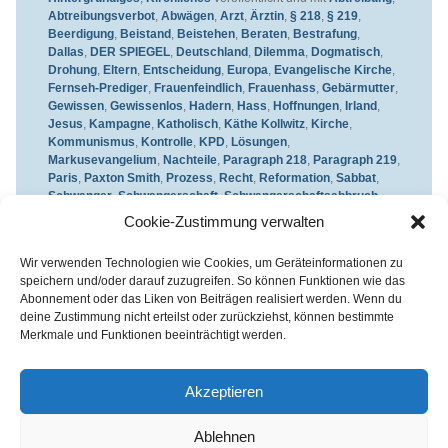
Abtreibungsverbot
,
Abwägen
,
Arzt
,
Ärztin
,
§ 218
,
§ 219
,
Beerdigung
,
Beistand
,
Beistehen
,
Beraten
,
Bestrafung
,
Dallas
,
DER SPIEGEL
,
Deutschland
,
Dilemma
,
Dogmatisch
,
Drohung
,
Eltern
,
Entscheidung
,
Europa
,
Evangelische Kirche
,
Fernseh-Prediger
,
Frauenfeindlich
,
Frauenhass
,
Gebärmutter
,
Gewissen
,
Gewissenlos
,
Hadern
,
Hass
,
Hoffnungen
,
Irland
,
Jesus
,
Kampagne
,
Katholisch
,
Käthe Kollwitz
,
Kirche
,
Kommunismus
,
Kontrolle
,
KPD
,
Lösungen
,
Markusevangelium
,
Nachteile
,
Paragraph 218
,
Paragraph 219
,
Paris
,
Paxton Smith
,
Prozess
,
Recht
,
Reformation
,
Sabbat
,
Schwanger
,
Schwangerschaft
,
Schwangerschaftsabbruch
,
Seelsorge
,
Stern
,
Texas
,
Theologie
,
Tod und Sterben
,
Trauer
,
Cookie-Zustimmung verwalten
Trauerfeier
,
Träume
,
USA
,
Vereinigte Staaten
,
Verhütung
,
Vorteile
,
Weinraute
,
Werbung
verschlagwortet. Setze ein
Wir verwenden Technologien wie Cookies, um Geräteinformationen zu
Lesezeichen für den
Permalink
.
speichern und/oder darauf zuzugreifen. So können Funktionen wie das
Abonnement oder das Liken von Beiträgen realisiert werden. Wenn du
deine Zustimmung nicht erteilst oder zurückziehst, können bestimmte
Merkmale und Funktionen beeinträchtigt werden.
Kirchenkreis Essen | Referat für Presse- und Öffentlichkeitsarbeit /
Pressestelle
Akzeptieren
Haus der Evangelischen Kirche | III. Hagen 39 / 45127 Essen
Impressum
|
Datenschutz
Ablehnen
Fon 0201 / 22 05-221 | Fax 0201 / 22 05-223 | e-Mail