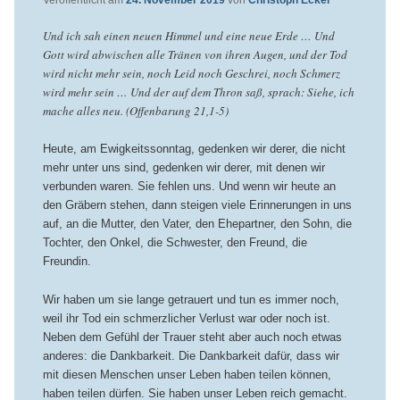
Veröffentlicht am
24. November 2019
von
Christoph Ecker
Und ich sah einen neuen Himmel und eine neue Erde … Und
Gott wird abwischen alle Tränen von ihren Augen, und der Tod
wird nicht mehr sein, noch Leid noch Geschrei, noch Schmerz
wird mehr sein … Und der auf dem Thron saß, sprach: Siehe, ich
mache alles neu. (Offenbarung 21,1-5)
Heute, am Ewigkeitssonntag, gedenken wir derer, die nicht
mehr unter uns sind, gedenken wir derer, mit denen wir
verbunden waren. Sie fehlen uns. Und wenn wir heute an
den Gräbern stehen, dann steigen viele Erinnerungen in uns
auf, an die Mutter, den Vater, den Ehepartner, den Sohn, die
Tochter, den Onkel, die Schwester, den Freund, die
Freundin.
Wir haben um sie lange getrauert und tun es immer noch,
weil ihr Tod ein schmerzlicher Verlust war oder noch ist.
Neben dem Gefühl der Trauer steht aber auch noch etwas
anderes: die Dankbarkeit. Die Dankbarkeit dafür, dass wir
mit diesen Menschen unser Leben haben teilen können,
haben teilen dürfen. Sie haben unser Leben reich gemacht.