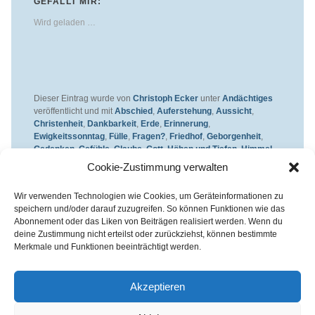
GEFÄLLT MIR:
Wird geladen …
Dieser Eintrag wurde von
Christoph Ecker
unter
Andächtiges
veröffentlicht und mit
Abschied
,
Auferstehung
,
Aussicht
,
Christenheit
,
Dankbarkeit
,
Erde
,
Erinnerung
,
Ewigkeitssonntag
,
Fülle
,
Fragen?
,
Friedhof
,
Geborgenheit
,
Gedenken
,
Gefühle
,
Glaube
,
Gott
,
Höhen und Tiefen
,
Himmel
und Erde
,
Hoffnung
,
Jesus Christus
,
Leben
,
Leiden
,
Cookie-Zustimmung verwalten
Offenbarung
,
Reichtum
,
Schmerz
,
Sehnsucht
,
Tod und
Sterben
,
Trauer
,
Wirklichkeit
,
Zeit
,
Ziel
,
Zukunft
Wir verwenden Technologien wie Cookies, um Geräteinformationen zu
verschlagwortet. Setze ein Lesezeichen für den
Permalink
.
speichern und/oder darauf zuzugreifen. So können Funktionen wie das
Abonnement oder das Liken von Beiträgen realisiert werden. Wenn du
deine Zustimmung nicht erteilst oder zurückziehst, können bestimmte
Merkmale und Funktionen beeinträchtigt werden.
Kirchenkreis Essen | Referat für Presse- und Öffentlichkeitsarbeit /
Pressestelle
Akzeptieren
Haus der Evangelischen Kirche | III. Hagen 39 / 45127 Essen
Impressum
|
Datenschutz