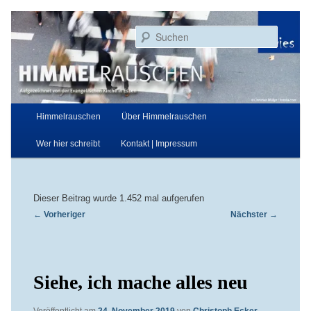
Zum
Aufgezeichnet von der Evangelischen Kirche in Essen
primären
Suchen
Inhalt
springen
Himmelrauschen
Hauptmenü
Himmelrauschen
Über Himmelrauschen
Wer hier schreibt
Kontakt | Impressum
Dieser Beitrag wurde 1.452 mal aufgerufen
Beitragsnavigation
←
Vorheriger
Nächster
→
Siehe, ich mache alles neu