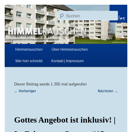
Zum
Aufgezeichnet von der Evangelischen Kirche in Essen
primären
Suchen
Inhalt
springen
Himmelrauschen
Hauptmenü
Himmelrauschen
Über Himmelrauschen
Wer hier schreibt
Kontakt | Impressum
Dieser Beitrag wurde 1.356 mal aufgerufen
Beitragsnavigation
←
Vorheriger
Nächster
→
Gottes Angebot ist inklusiv! |