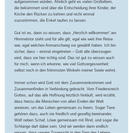
aufgenommen würden. Ähnlich geht es vielen Großeltern,
die bekümmert sind über die Entscheidung ihrer Kinder, der
Kirche den Rücken zu kehren und nicht einmal
zuzustimmen, die Enkel taufen zu lassen.
Gut ist es, dann zu wissen, dass „Herzlich willkommen“ am
Himmelstor steht und für alle gilt, egal wie weit ihre Reise
war, egal welchen Anmarschweg sie gewählt haben. Ich bin
sicher, dass – einmal eingetreten – Gott alle überzeugen
wird, dass sie hier richtig sind. Das ist gut zu wissen auch
für mich, wenn ich erkenne, wie viel Gottvergessenheit
selbst noch in den frömmsten Winkeln meiner Seele wohnt.
Immer schon wird Gott mit dem Zusammenkommen und
Zusammenfinden in Verbindung gebracht. Vom Friedensreich
Gottes, auf das alle Hoffnung letztlich hinläuft, wird erzählt,
dass hierzu die Menschen von allen Enden der Welt
anreisen, um das Leben gemeinsam zu feiern. Sogar Tiere
gehören dazu, auch sie friedlich und gesellig beieinander,
Wolf neben Schaf, Löwe gemeinsam mit Rind, und sogar die
Schlange darf dabei sein. Und wir werden dann endlich
wissen, dass unsere Zuversicht in den Sieg des Lebens