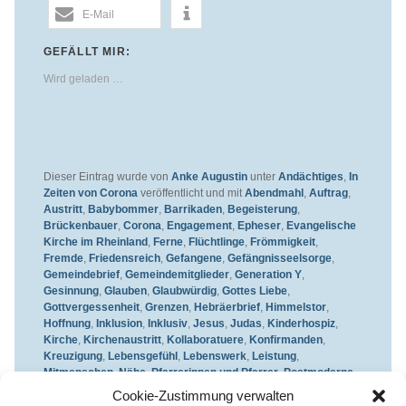
E-Mail
GEFÄLLT MIR:
Wird geladen …
Dieser Eintrag wurde von
Anke Augustin
unter
Andächtiges
,
In
Zeiten von Corona
veröffentlicht und mit
Abendmahl
,
Auftrag
,
Austritt
,
Babybommer
,
Barrikaden
,
Begeisterung
,
Brückenbauer
,
Corona
,
Engagement
,
Epheser
,
Evangelische
Kirche im Rheinland
,
Ferne
,
Flüchtlinge
,
Frömmigkeit
,
Fremde
,
Friedensreich
,
Gefangene
,
Gefängnisseelsorge
,
Gemeindebrief
,
Gemeindemitglieder
,
Generation Y
,
Gesinnung
,
Glauben
,
Glaubwürdig
,
Gottes Liebe
,
Gottvergessenheit
,
Grenzen
,
Hebräerbrief
,
Himmelstor
,
Hoffnung
,
Inklusion
,
Inklusiv
,
Jesus
,
Judas
,
Kinderhospiz
,
Kirche
,
Kirchenaustritt
,
Kollaboratuere
,
Konfirmanden
,
Kreuzigung
,
Lebensgefühl
,
Lebenswerk
,
Leistung
,
Mitmenschen
,
Nähe
,
Pfarrerinnen und Pfarrer
,
Postmoderne
,
Rettung
,
Sacharja
,
Seele
,
Sinn
,
Spaß
,
Tageslosung
,
Taufe
,
Cookie-Zustimmung verwalten
Verbrecher
,
Verräter
,
Weltanschauung
,
Wirklichkeit
,