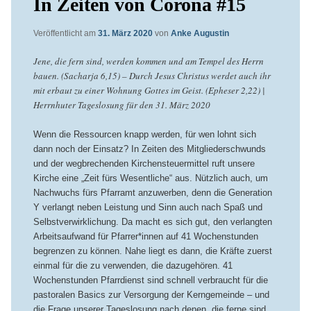
In Zeiten von Corona #15
Veröffentlicht am
31. März 2020
von
Anke Augustin
Jene, die fern sind, werden kommen und am Tempel des Herrn
bauen. (Sacharja 6,15) – Durch Jesus Christus werdet auch ihr
mit erbaut zu einer Wohnung Gottes im Geist. (Epheser 2,22) |
Herrnhuter Tageslosung für den 31. März 2020
Wenn die Ressourcen knapp werden, für wen lohnt sich
dann noch der Einsatz? In Zeiten des Mitgliederschwunds
und der wegbrechenden Kirchensteuermittel ruft unsere
Kirche eine „Zeit fürs Wesentliche“ aus. Nützlich auch, um
Nachwuchs fürs Pfarramt anzuwerben, denn die Generation
Y verlangt neben Leistung und Sinn auch nach Spaß und
Selbstverwirklichung. Da macht es sich gut, den verlangten
Arbeitsaufwand für Pfarrer*innen auf 41 Wochenstunden
begrenzen zu können. Nahe liegt es dann, die Kräfte zuerst
einmal für die zu verwenden, die dazugehören. 41
Wochenstunden Pfarrdienst sind schnell verbraucht für die
pastoralen Basics zur Versorgung der Kerngemeinde – und
die Frage unserer Tageslosung nach denen, die ferne sind,