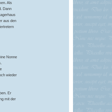
en. Als
d. Dann
 Lagerhaus
er aus den
ertretern
 eine Nonne
s.
ie
och wieder
ben. Er
ng mit der