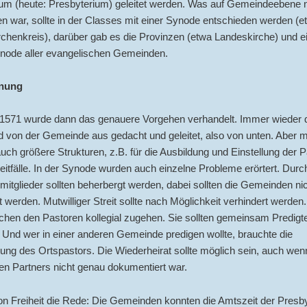
ium (heute: Presbyterium) geleitet werden. Was auf Gemeindeebene n
n war, sollte in der Classes mit einer Synode entschieden werden (e
rchenkreis), darüber gab es die Provinzen (etwa Landeskirche) und e
node aller evangelischen Gemeinden.
nung
1571 wurde dann das genauere Vorgehen verhandelt. Immer wieder d
d von der Gemeinde aus gedacht und geleitet, also von unten. Aber 
uch größere Strukturen, z.B. für die Ausbildung und Einstellung der 
reitfälle. In der Synode wurden auch einzelne Probleme erörtert. Dur
tglieder sollten beherbergt werden, dabei sollten die Gemeinden ni
t werden. Mutwilliger Streit sollte nach Möglichkeit verhindert werden.
chen den Pastoren kollegial zugehen. Sie sollten gemeinsam Predigt
. Und wer in einer anderen Gemeinde predigen wollte, brauchte die
ng des Ortspastors. Die Wiederheirat sollte möglich sein, auch wen
en Partners nicht genau dokumentiert war.
on Freiheit die Rede: Die Gemeinden konnten die Amtszeit der Presby