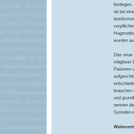
festlegen,
ob bei ein
bestimmen
verpflicht
Hugenotti
wurden auf
Das neue 
religiöser
Pastoren 
aufgeschl
entschiede
brauchen w
und grund
nennen die
Synoden en
Weiteren