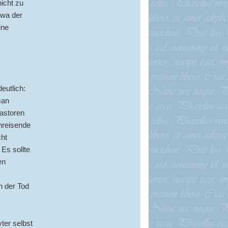
icht zu
twa der
ine
eutlich:
man
Pastoren
chreisende
cht
 Es sollte
en
n der Tod
ter selbst