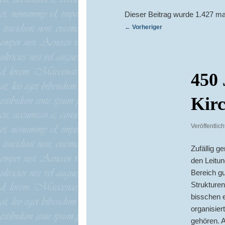
Dieser Beitrag wurde 1.427 ma
Beitragsnavigation
←
Vorheriger
450 
Kirc
Veröffentlic
Zufällig g
den Leitun
Bereich g
Strukturen
bisschen 
organisier
gehören. A