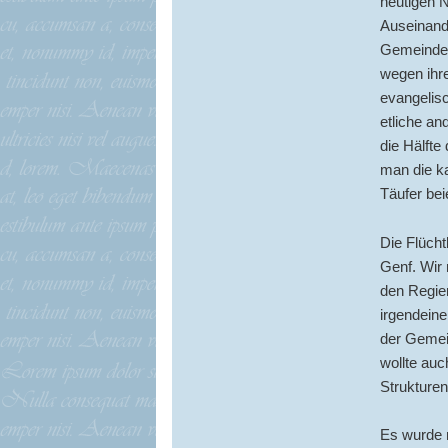
heutigen N
Auseinand
Gemeinden
wegen ihre
evangelis
etliche an
die Hälfte
man die ka
Täufer bei
Die Flücht
Genf. Wir 
den Regier
irgendeine
der Gemein
wollte au
Strukturen
Es wurde 