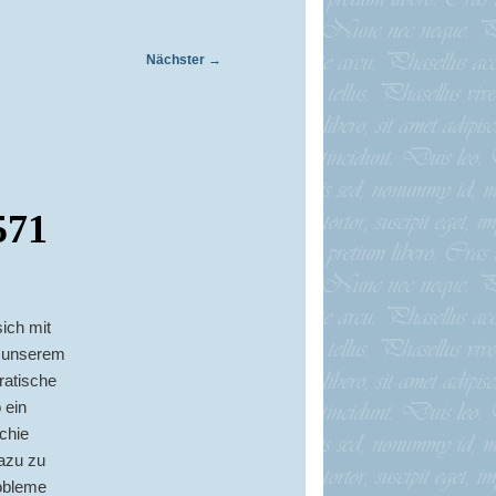
Nächster
→
571
sich mit
in unserem
ratische
 ein
chie
dazu zu
robleme