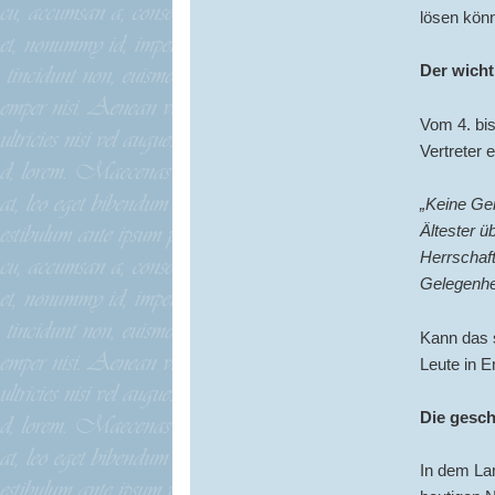
lösen könn
Der wich
Vom 4. bi
Vertreter
„Keine Ge
Ältester ü
Herrschaft
Gelegenhe
Kann das s
Leute in 
Die gesch
In dem La