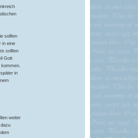
ankreich
olischen
e sollten
 in eine
es sollten
l Gott
en kommen.
später in
einem
ten weiter
 dazu
n dem