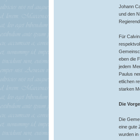
Johann Cal
und den Ni
Regierend
Für Calvin
respektvol
Gemeinscha
eben die 
jedem Men
Paulus nen
etlichen r
starken M
Die Vorge
Die Gemein
eine gute 
wurden in