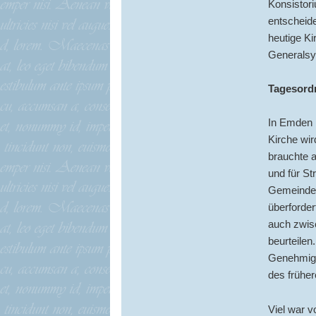
Konsistor
entscheide
heutige Ki
Generalsy
Tagesord
In Emden 
Kirche wir
brauchte a
und für St
Gemeindemi
überforder
auch zwis
beurteilen
Genehmigu
des früher
Viel war v