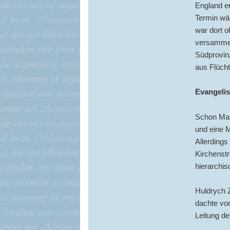
England e
Termin wäh
war dort o
versammel
Südprovinz
aus Flüch
Evangeli
Schon Mart
und eine M
Allerdings
Kirchenst
hierarchis
Huldrych Z
dachte von
Leitung de