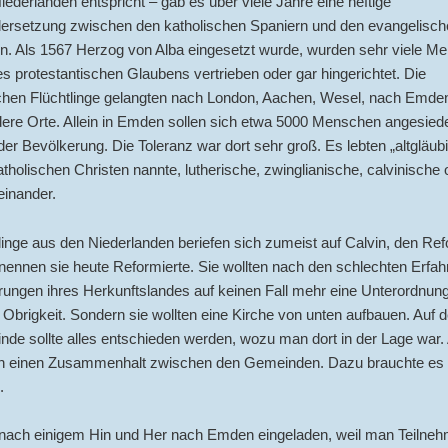
iederlanden entspricht – gab es über viele Jahre eine heftige
ersetzung zwischen den katholischen Spaniern und den evangelisch
. Als 1567 Herzog von Alba eingesetzt wurde, wurden sehr viele M
s protestantischen Glaubens vertrieben oder gar hingerichtet. Die
chen Flüchtlinge gelangten nach London, Aachen, Wesel, nach Emden
dere Orte. Allein in Emden sollen sich etwa 5000 Menschen angesiede
 der Bevölkerung. Die Toleranz war dort sehr groß. Es lebten „altgläubi
tholischen Christen nannte, lutherische, zwinglianische, calvinische
einander.
linge aus den Niederlanden beriefen sich zumeist auf Calvin, den Ref
nennen sie heute Reformierte. Sie wollten nach den schlechten Erfah
ungen ihres Herkunftslandes auf keinen Fall mehr eine Unterordnung
 Obrigkeit. Sondern sie wollten eine Kirche von unten aufbauen. Auf 
de sollte alles entschieden werden, wozu man dort in der Lage war
ch einen Zusammenhalt zwischen den Gemeinden. Dazu brauchte es
.
nach einigem Hin und Her nach Emden eingeladen, weil man Teilneh