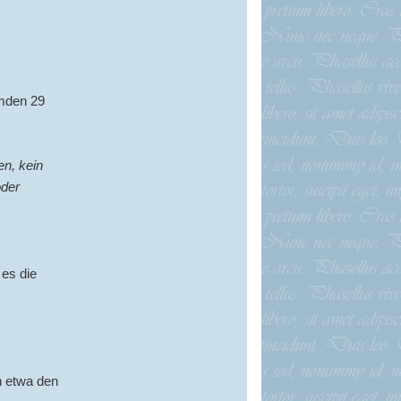
Emden 29
n, kein
oder
 es die
n etwa den