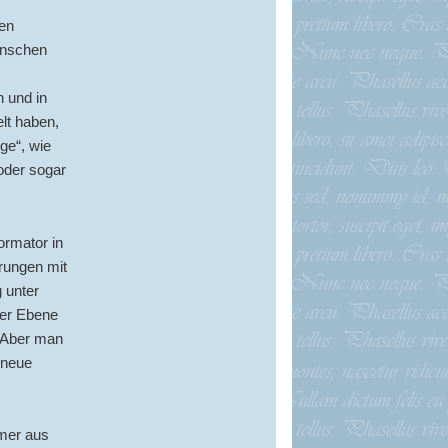
en
enschen
 und in
lt haben,
ge“, wie
 oder sogar
ormator in
rungen mit
 unter
der Ebene
. Aber man
 neue
mer aus