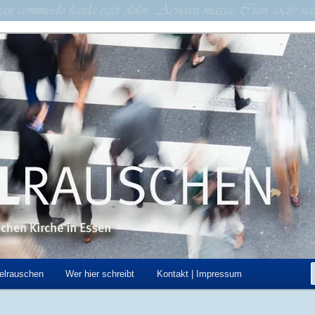
schen Kirche in Essen
hen
elrauschen
Wer hier schreibt
Kontakt | Impressum