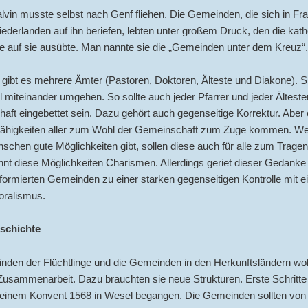
vin musste selbst nach Genf fliehen. Die Gemeinden, die sich in Fr
ederlanden auf ihn beriefen, lebten unter großem Druck, den die kath
e auf sie ausübte. Man nannte sie die „Gemeinden unter dem Kreuz“.
 gibt es mehrere Ämter (Pastoren, Doktoren, Älteste und Diakone). Si
l miteinander umgehen. So sollte auch jeder Pfarrer und jeder Ältester
ft eingebettet sein. Dazu gehört auch gegenseitige Korrektur. Aber 
Fähigkeiten aller zum Wohl der Gemeinschaft zum Zuge kommen. Wei
schen gute Möglichkeiten gibt, sollen diese auch für alle zum Trag
nt diese Möglichkeiten Charismen. Allerdings geriet dieser Gedanke 
eformierten Gemeinden zu einer starken gegenseitigen Kontrolle mit 
oralismus.
schichte
den der Flüchtlinge und die Gemeinden in den Herkunftsländern woll
Zusammenarbeit. Dazu brauchten sie neue Strukturen. Erste Schritte
 einem Konvent 1568 in Wesel begangen. Die Gemeinden sollten vo