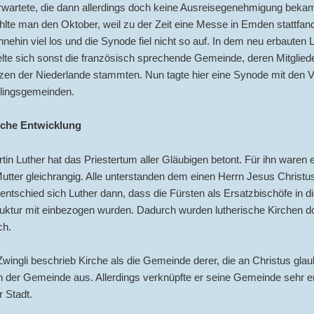
rwartete, die dann allerdings doch keine Ausreisegenehmigung bekam
lte man den Oktober, weil zu der Zeit eine Messe in Emden stattfan
hnehin viel los und die Synode fiel nicht so auf. In dem neu erbauten
te sich sonst die französisch sprechende Gemeinde, deren Mitglied
en der Niederlande stammten. Nun tagte hier eine Synode mit den V
tlingsgemeinden.
sche Entwicklung
in Luther hat das Priestertum aller Gläubigen betont. Für ihn waren
utter gleichrangig. Alle unterstanden dem einen Herrn Jesus Christu
 entschied sich Luther dann, dass die Fürsten als Ersatzbischöfe in d
ruktur mit einbezogen wurden. Dadurch wurden lutherische Kirchen d
ch.
wingli beschrieb Kirche als die Gemeinde derer, die an Christus glau
 der Gemeinde aus. Allerdings verknüpfte er seine Gemeinde sehr e
r Stadt.