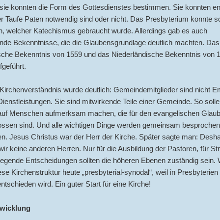
 sie konnten die Form des Gottesdienstes bestimmen. Sie konnten en
er Taufe Paten notwendig sind oder nicht. Das Presbyterium konnte s
, welcher Katechismus gebraucht wurde. Allerdings gab es auch
ende Bekenntnisse, die die Glaubensgrundlage deutlich machten. Das
sche Bekenntnis von 1559 und das Niederländische Bekenntnis von 
geführt.
Kirchenverständnis wurde deutlich: Gemeindemitglieder sind nicht 
 Dienstleistungen. Sie sind mitwirkende Teile einer Gemeinde. So solle
auf Menschen aufmerksam machen, die für den evangelischen Glau
ossen sind. Und alle wichtigen Dinge werden gemeinsam besprochen
n. Jesus Christus war der Herr der Kirche. Später sagte man: Desha
ir keine anderen Herren. Nur für die Ausbildung der Pastoren, für Str
legende Entscheidungen sollten die höheren Ebenen zuständig sein. 
se Kirchenstruktur heute „presbyterial-synodal“, weil in Presbyterien
tschieden wird. Ein guter Start für eine Kirche!
twicklung