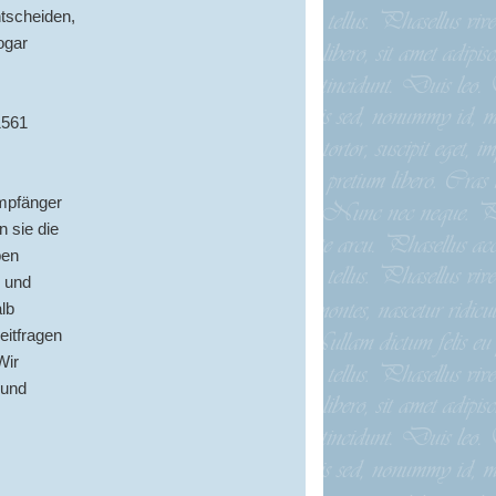
tscheiden,
ogar
1561
Empfänger
n sie die
ben
 und
lb
eitfragen
Wir
 und