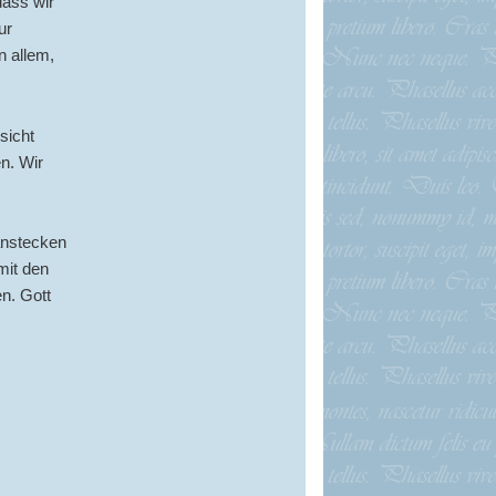
dass wir
ur
n allem,
sicht
n. Wir
anstecken
mit den
n. Gott