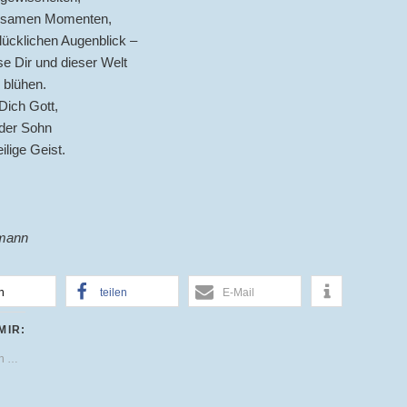
einsamen Momenten,
lücklichen Augenblick –
se Dir und dieser Welt
 blühen.
Dich Gott,
 der Sohn
ilige Geist.
rmann
n
teilen
E-Mail
MIR:
en …