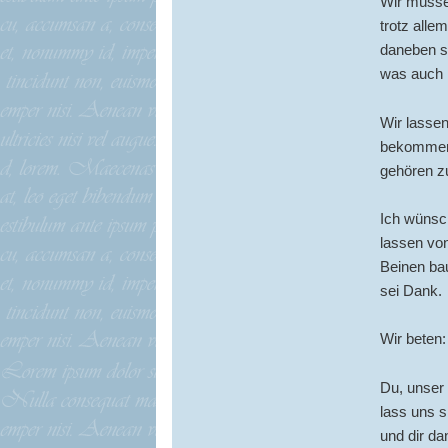
Wir müsse
trotz alle
daneben se
was auch
Wir lasse
bekommen.
gehören zu
Ich wünsc
lassen von
Beinen bau
sei Dank.
Wir beten:
Du, unser 
lass uns s
und dir d