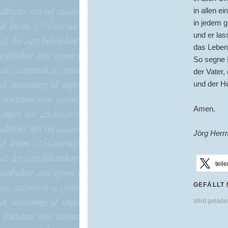
in allen 
in jedem g
und er las
das Leben
So segne 
der Vater,
und der He
Amen.
Jörg Her
teile
GEFÄLLT 
Wird gelad