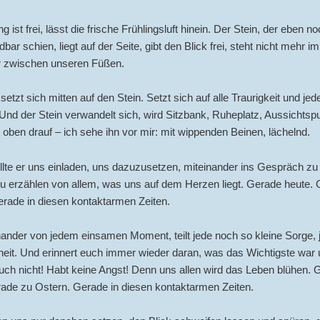
 ist frei, lässt die frische Frühlingsluft hinein. Der Stein, der eben n
bar schien, liegt auf der Seite, gibt den Blick frei, steht nicht mehr im
r zwischen unseren Füßen.
setzt sich mitten auf den Stein. Setzt sich auf alle Traurigkeit und jed
nd der Stein verwandelt sich, wird Sitzbank, Ruheplatz, Aussichtsp
t oben drauf – ich sehe ihn vor mir: mit wippenden Beinen, lächelnd.
llte er uns einladen, uns dazuzusetzen, miteinander ins Gespräch 
u erzählen von allem, was uns auf dem Herzen liegt. Gerade heute.
rade in diesen kontaktarmen Zeiten.
nander von jedem einsamen Moment, teilt jede noch so kleine Sorge, 
it. Und erinnert euch immer wieder daran, was das Wichtigste war u
uch nicht! Habt keine Angst! Denn uns allen wird das Leben blühen. 
rade zu Ostern. Gerade in diesen kontaktarmen Zeiten.