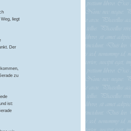
och
 Weg, liegt
e
unkt. Der
zu kommen,
 Gerade zu
jede
nd ist:
Gerade