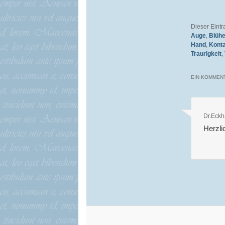
Dieser Eint
Auge
,
Blüh
Hand
,
Kont
Traurigkeit
,
EIN KOMMENT
Dr.Eckh
Herzli