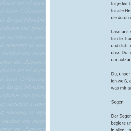
für jedes 
für alle H
die durch 
Lass uns 
für die Tr
und dich bi
dass Du u
um aufzur
Du, unser 
ich weiß, 
was mir a
Segen
Der Sege
begleite u
in allen U