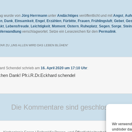
rag wurde von
Jörg Herrmann
unter
Andächtiges
veröffentlicht und mit
Angst
,
Auf
en
,
Dank
,
Einsamkeit
,
Engel
,
Erzählen
,
Fürbitte
,
Frauen
,
Frühlingsluft
,
Gebet
,
Ges
akt
,
Lebensfreude
,
Leichtigkeit
,
Moment
,
Ostern
,
Ruheplatz
,
Segen
,
Sorge
,
Stein
Verwandlung
verschlagwortet. Setze ein Lesezeichen für den
Permalink
.
AR ZU „
UNS ALLEN WIRD DAS LEBEN BLÜHEN
“
ard Schendel
schrieb
am
16. April 2020 um 17:10 Uhr
:
chen Dank! Pfr.i.R.Dr.Eckhard schendel
Die Kommentare sind geschlossen.
Wir verwend
und/oder da