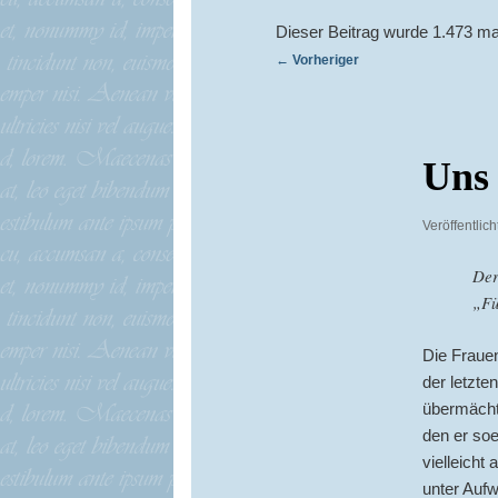
Dieser Beitrag wurde 1.473 ma
Beitragsnavigation
←
Vorheriger
Uns 
Veröffentlic
Der
„Fü
Die Frauen
der letzte
übermächti
den er soe
vielleich
unter Aufw