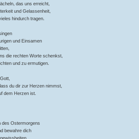
Lächeln, das uns erreicht,
eiterkeit und Gelassenheit,
vieles hindurch tragen.
singen
aurigen und Einsamen
tten,
ns die rechten Worte schenkst,
ichten und zu ermutigen.
Gott,
dass du dir zur Herzen nimmst,
uf dem Herzen ist.
n des Ostermorgens
nd bewahre dich
ngewissheiten,