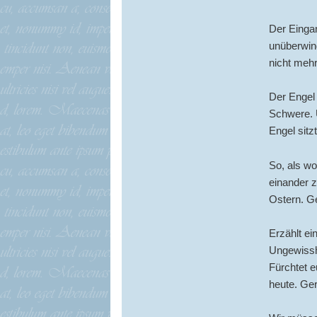
Der Eingang
unüberwind
nicht meh
Der Engel 
Schwere. U
Engel sitz
So, als wo
einander z
Ostern. Ge
Erzählt ei
Ungewisshe
Fürchtet e
heute. Ge