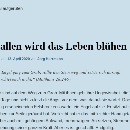
l aufgerufen
allen wird das Leben blühen
ht am
12. April 2020
von
Jörg Herrmann
 Engel ging zum Grab, rollte den Stein weg und setzte sich darauf.
rchtet euch nicht!“ (Matthäus 28,2+5)
 sind auf dem Weg zum Grab. Mit ihnen geht ihre Ungewissheit, die T
n Tage und nicht zuletzt die Angst vor dem, was da auf sie wartet. Doc
g erscheinenden Felsbrockens wartet ein Engel auf sie. Er sitzt auf 
ben zur Seite geräumt hat. Vielleicht hat er das mit leichter Hand get
t aber auch mit gehörigem Aufwand, mehrmaligem An-setzen, Stemme
endung seiner ganzen Kraft. Aber es ist geschafft. Endgültig.