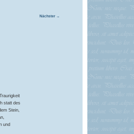
Nächster
→
raurigkeit
h statt des
dem Stein,
an,
n und