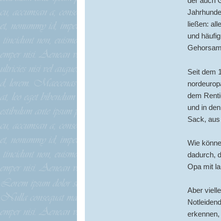
der auch G
Jahrhunder
ließen: al
und häufig
Gehorsam 
Seit dem 
nordeurop
dem Renti
und in de
Sack, aus
Wie könne
dadurch, 
Opa mit la
Aber viell
Notleidend
erkennen, 