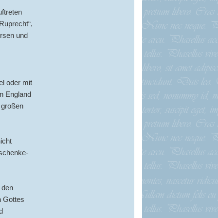
ftreten
 Ruprecht“,
ersen und
l oder mit
in England
 großen
icht
eschenke-
d den
n Gottes
d