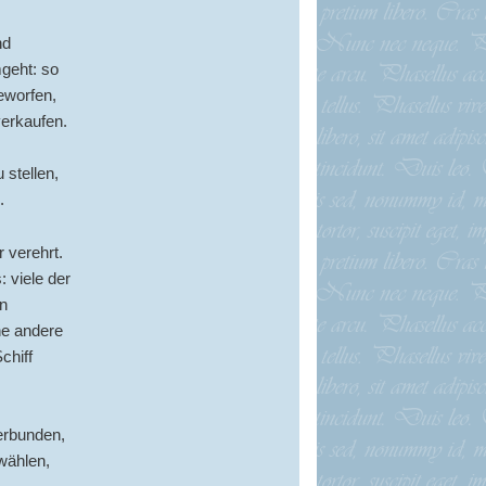
nd
geht: so
eworfen,
verkaufen.
 stellen,
.
 verehrt.
 viele der
n
ne andere
chiff
erbunden,
 wählen,