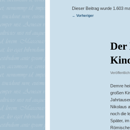
Dieser Beitrag wurde 1.603 ma
Beitragsnavigation
←
Vorheriger
Der 
Kind
Veröffentlic
Demre heiß
großen Kir
Jahrtausen
Nikolaus a
noch die l
Später, im
Römischen