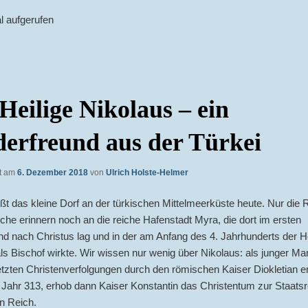
l aufgerufen
Heilige Nikolaus – ein
erfreund aus der Türkei
ht am
6. Dezember 2018
von
Ulrich Holste-Helmer
t das kleine Dorf an der türkischen Mittelmeerküste heute. Nur die 
che erinnern noch an die reiche Hafenstadt Myra, die dort im ersten
d nach Christus lag und in der am Anfang des 4. Jahrhunderts der He
ls Bischof wirkte. Wir wissen nur wenig über Nikolaus: als junger Ma
etzten Christenverfolgungen durch den römischen Kaiser Diokletian er
 Jahr 313, erhob dann Kaiser Konstantin das Christentum zur Staatsr
 Reich.