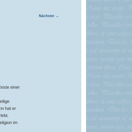
Nächster
→
Reste einer
ilige
nn hat er
lebt.
eligion im