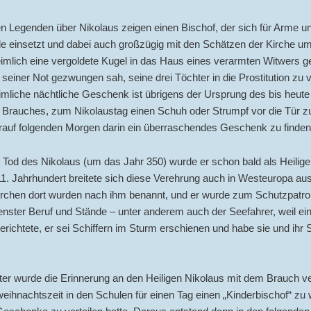
en Legenden über Nikolaus zeigen einen Bischof, der sich für Arme u
e einsetzt und dabei auch großzügig mit den Schätzen der Kirche um
imlich eine vergoldete Kugel in das Haus eines verarmten Witwers g
n seiner Not gezwungen sah, seine drei Töchter in die Prostitution zu 
mliche nächtliche Geschenk ist übrigens der Ursprung des bis heute
 Brauches, zum Nikolaustag einen Schuh oder Strumpf vor die Tür zu
auf folgenden Morgen darin ein überraschendes Geschenk zu finden
od des Nikolaus (um das Jahr 350) wurde er schon bald als Heiliger
1. Jahrhundert breitete sich diese Verehrung auch in Westeuropa aus:
Kirchen dort wurden nach ihm benannt, und er wurde zum Schutzpatro
nster Beruf und Stände – unter anderem auch der Seefahrer, weil ei
richtete, er sei Schiffern im Sturm erschienen und habe sie und ihr S
lter wurde die Erinnerung an den Heiligen Nikolaus mit dem Brauch v
weihnachtszeit in den Schulen für einen Tag einen „Kinderbischof“ zu