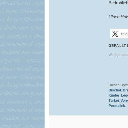
Bedrohlich
Ulrich Ho
teile
GEFÄLLT 
Wird gelad
Dieser Eint
Bischof
,
Br
Kinder
,
Leg
Türkei
,
Vorw
Permalink
.