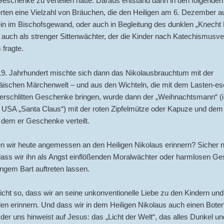
eschenke zu verteilen hatte. Daraus entstand dann in den folgenden
ten eine Vielzahl von Bräuchen, die den Heiligen am 6. Dezember au
lein im Bischofsgewand, oder auch in Begleitung des dunklen „Knecht
 auch als strenger Sittenwächter, der die Kinder nach Katechismusv
fragte.
19. Jahrhundert mischte sich dann das Nikolausbrauchtum mit der
äischen Märchenwelt – und aus den Wichteln, die mit dem Lasten-ese
erschlitten Geschenke bringen, wurde dann der „Weihnachtsmann“ (
n USA „Santa Claus“) mit der roten Zipfelmütze oder Kapuze und dem
 dem er Geschenke verteilt.
n wir heute angemessen an den Heiligen Nikolaus erinnern? Sicher n
dass wir ihn als Angst einflößenden Moralwächter oder harmlosen G
ngem Bart auftreten lassen.
eicht so, dass wir an seine unkonventionelle Liebe zu den Kindern un
en erinnern. Und dass wir in dem Heiligen Nikolaus auch einen Bote
der uns hinweist auf Jesus: das „Licht der Welt“, das alles Dunkel un