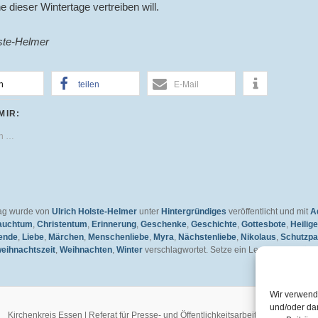
e dieser Wintertage vertreiben will.
lste-Helmer
n
teilen
E-Mail
MIR:
en …
rag wurde von
Ulrich Holste-Helmer
unter
Hintergründiges
veröffentlicht und mit
A
auchtum
,
Christentum
,
Erinnerung
,
Geschenke
,
Geschichte
,
Gottesbote
,
Heilige
ende
,
Liebe
,
Märchen
,
Menschenliebe
,
Myra
,
Nächstenliebe
,
Nikolaus
,
Schutzpa
eihnachtszeit
,
Weihnachten
,
Winter
verschlagwortet. Setze ein Lesezeichen für 
Wir verwend
und/oder da
Kirchenkreis Essen | Referat für Presse- und Öffentlichkeitsarbeit / Pressestelle