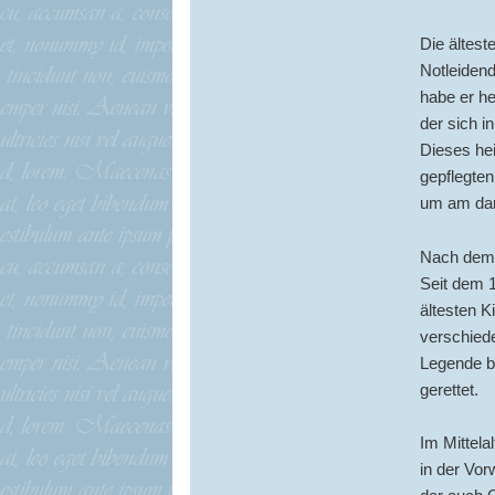
Die ältest
Notleidend
habe er he
der sich i
Dieses hei
gepflegten
um am dar
Nach dem T
Seit dem 1
ältesten 
verschiede
Legende be
gerettet.
Im Mittela
in der Vor