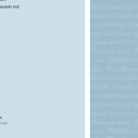
asteln mit
n
,
e ein