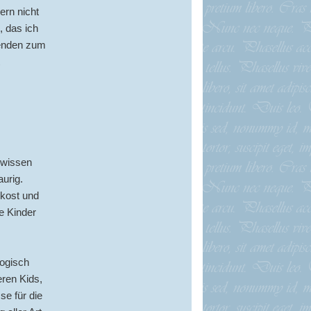
ern nicht
 das ich
penden zum
ewissen
urig.
nkost und
e Kinder
logisch
eren Kids,
se für die