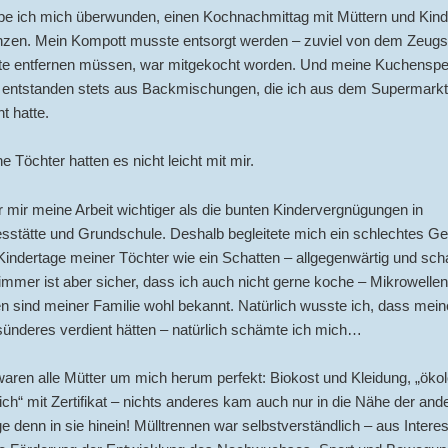
be ich mich überwunden, einen Kochnachmittag mit Müttern und Kind
zen. Mein Kompott musste entsorgt werden – zuviel von dem Zeugs,
tte entfernen müssen, war mitgekocht worden. Und meine Kuchens
t entstanden stets aus Backmischungen, die ich aus dem Supermarkt
t hatte.
e Töchter hatten es nicht leicht mit mir.
mir meine Arbeit wichtiger als die bunten Kindervergnügungen in
esstätte und Grundschule. Deshalb begleitete mich ein schlechtes G
Kindertage meiner Töchter wie ein Schatten – allgegenwärtig und scha
mmer ist aber sicher, dass ich auch nicht gerne koche – Mikrowelle
n sind meiner Familie wohl bekannt. Natürlich wusste ich, dass mein
ünderes verdient hätten – natürlich schämte ich mich…
waren alle Mütter um mich herum perfekt: Biokost und Kleidung, „öko
ch“ mit Zertifikat – nichts anderes kam auch nur in die Nähe der and
 denn in sie hinein! Mülltrennen war selbstverständlich – aus Interes