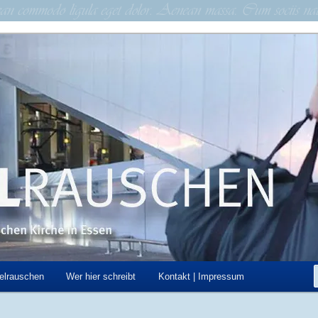
schen Kirche in Essen
hen
elrauschen
Wer hier schreibt
Kontakt | Impressum