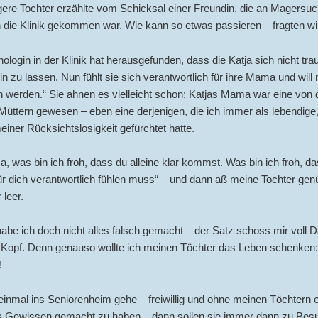
ere Tochter erzählte vom Schicksal einer Freundin, die an Magersuc
n die Klinik gekommen war. Wie kann so etwas passieren – fragten wi
ologin in der Klinik hat herausgefunden, dass die Katja sich nicht trau
n zu lassen. Nun fühlt sie sich verantwortlich für ihre Mama und will 
 werden.“ Sie ahnen es vielleicht schon: Katjas Mama war eine von 
Müttern gewesen – eben eine derjenigen, die ich immer als lebendige, 
iner Rücksichtslosigkeit gefürchtet hatte.
 was bin ich froh, dass du alleine klar kommst. Was bin ich froh, da
ür dich verantwortlich fühlen muss“ – und dann aß meine Tochter gen
 leer.
 habe ich doch nicht alles falsch gemacht – der Satz schoss mir voll 
 Kopf. Denn genauso wollte ich meinen Töchter das Leben schenken: 
!
inmal ins Seniorenheim gehe – freiwillig und ohne meinen Töchtern e
s Gewissen gemacht zu haben – dann sollen sie immer dann zu Bes