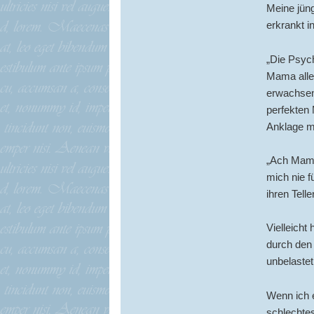
Meine jüng
erkrankt i
„Die Psych
Mama allei
erwachsen
perfekten 
Anklage me
„Ach Mama,
mich nie f
ihren Teller
Vielleicht
durch den
unbelastet
Wenn ich e
schlechte