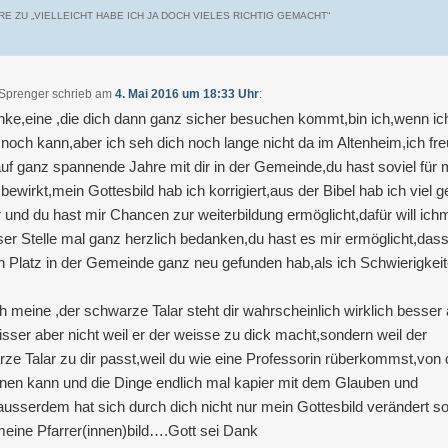
E ZU „
VIELLEICHT HABE ICH JA DOCH VIELES RICHTIG GEMACHT
“
 Sprenger
schrieb
am
4. Mai 2016 um 18:33 Uhr
:
ke,eine ,die dich dann ganz sicher besuchen kommt,bin ich,wenn ic
 noch kann,aber ich seh dich noch lange nicht da im Altenheim,ich fr
uf ganz spannende Jahre mit dir in der Gemeinde,du hast soviel für 
bewirkt,mein Gottesbild hab ich korrigiert,aus der Bibel hab ich viel g
r und du hast mir Chancen zur weiterbildung ermöglicht,dafür will ich
ser Stelle mal ganz herzlich bedanken,du hast es mir ermöglicht,dass
 Platz in der Gemeinde ganz neu gefunden hab,als ich Schwierigkei
h meine ,der schwarze Talar steht dir wahrscheinlich wirklich besser 
isser aber nicht weil er der weisse zu dick macht,sondern weil der
ze Talar zu dir passt,weil du wie eine Professorin rüberkommst,von 
ernen kann und die Dinge endlich mal kapier mit dem Glauben und
usserdem hat sich durch dich nicht nur mein Gottesbild verändert s
eine Pfarrer(innen)bild….Gott sei Dank