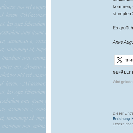
kommen, we
stumpfen 
Es grüßt h
Anke Augu
teile
GEFÄLLT 
Wird gelad
Dieser Eint
Erziehung
,
Lesezeichen