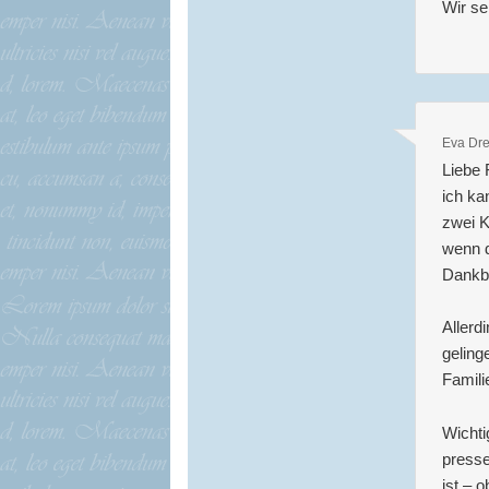
Wir s
Eva Dre
Liebe 
ich ka
zwei K
wenn d
Dankba
Allerd
geling
Famili
Wichti
presse
ist – 