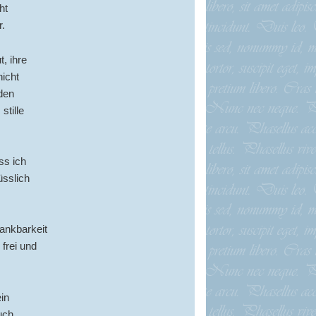
ht
r.
t, ihre
nicht
den
stille
ss ich
üsslich
Dankbarkeit
frei und
in
uch