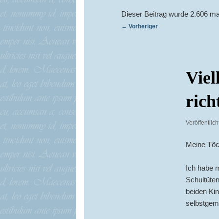
Dieser Beitrag wurde 2.606 ma
Beitragsnavigation
←
Vorheriger
Viel
rich
Veröffentlic
Meine Töc
Ich habe m
Schultüten
beiden Kin
selbstgema