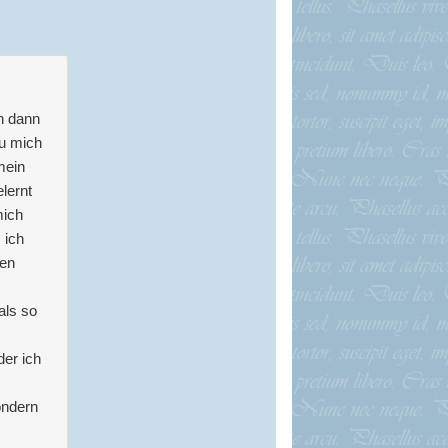
h dann
eu mich
mein
elernt
mich
 ich
ten
als so
der ich
ondern