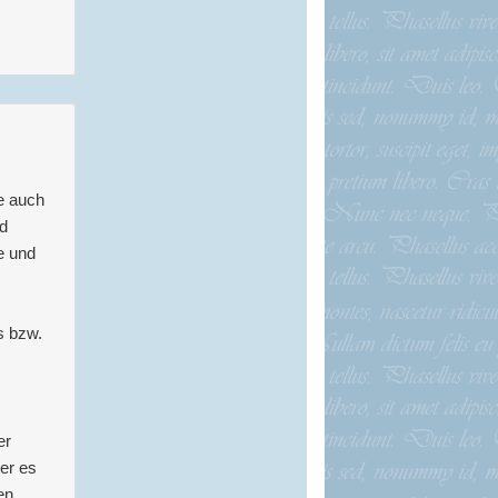
e auch
nd
e und
s bzw.
er
er es
en