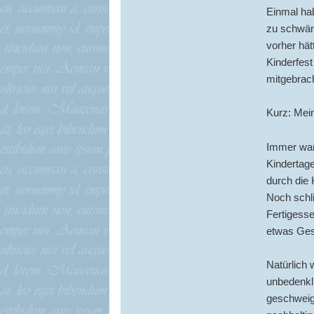
Einmal ha
zu schwän
vorher hä
Kinderfes
mitgebrach
Kurz: Mein
Immer war 
Kindertag
durch die 
Noch schli
Fertigesse
etwas Ges
Natürlich 
unbedenkli
geschweige