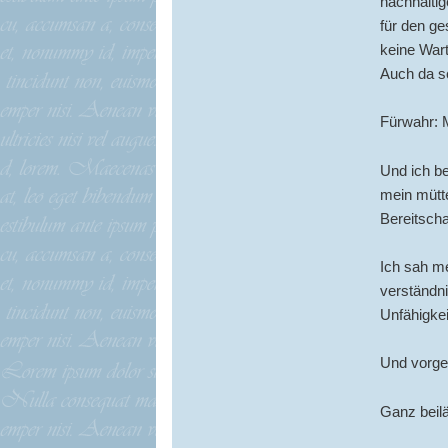
nachhalti
für den ge
keine Wart
Auch da sc
Fürwahr: M
Und ich be
mein mütt
Bereitscha
Ich sah me
verständni
Unfähigkei
Und vorges
Ganz beilä