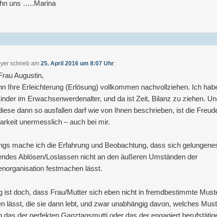
ehn uns …..Marina
yer
schrieb
am
25. April 2016 um 8:07 Uhr
:
Frau Augustin,
nn Ihre Erleichterung (Erlösung) vollkommen nachvollziehen. Ich hab
inder im Erwachsenwerdenalter, und da ist Zeit, Bilanz zu ziehen. U
iese dann so ausfallen darf wie von Ihnen beschrieben, ist die Freud
rkeit unermesslich – auch bei mir.
ings mache ich die Erfahrung und Beobachtung, dass sich gelungene
endes Ablösen/Loslassen nicht an den äußeren Umständen der
enorganisation festmachen lässt.
g ist doch, dass Frau/Mutter sich eben nicht in fremdbestimmte Must
n lässt, die sie dann lebt, und zwar unabhängig davon, welches Must
ob das der perfekten Ganztagsmutti oder das der engagiert berufstätig