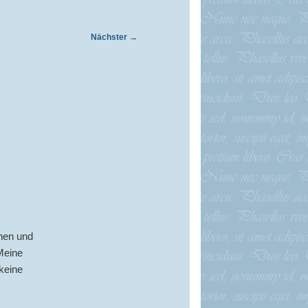
Nächster
→
rnen und
 Meine
 keine