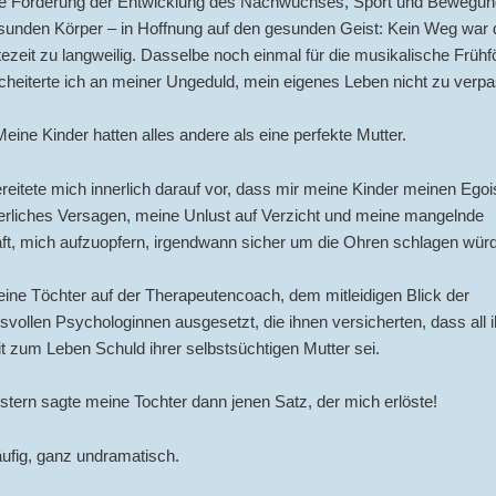
ge Förderung der Entwicklung des Nachwuchses, Sport und Bewegung 
sunden Körper – in Hoffnung auf den gesunden Geist: Kein Weg war d
ezeit zu langweilig. Dasselbe noch einmal für die musikalische Frühf
heiterte ich an meiner Ungeduld, mein eigenes Leben nicht zu verp
eine Kinder hatten alles andere als eine perfekte Mutter.
reitete mich innerlich darauf vor, dass mir meine Kinder meinen Eg
erliches Versagen, meine Unlust auf Verzicht und meine mangelnde
ft, mich aufzuopfern, irgendwann sicher um die Ohren schlagen wür
ine Töchter auf der Therapeutencoach, dem mitleidigen Blick der
svollen Psychologinnen ausgesetzt, die ihnen versicherten, dass all i
t zum Leben Schuld ihrer selbstsüchtigen Mutter sei.
tern sagte meine Tochter dann jenen Satz, der mich erlöste!
ufig, ganz undramatisch.