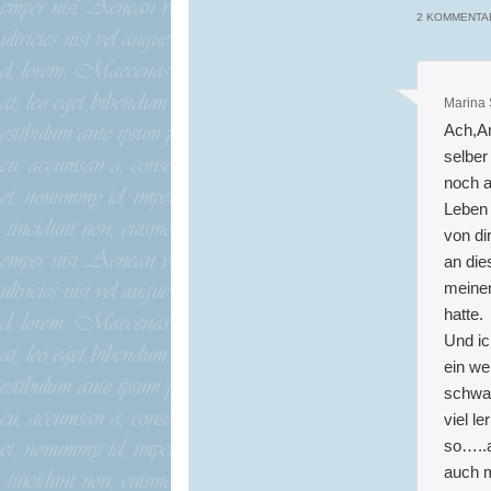
2 KOMMENTAR
Marina
Ach,An
selber
noch a
Leben 
von di
an die
meinen
hatte.
Und ic
ein we
schwar
viel l
so…..a
auch m