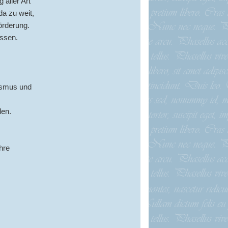
aller Art
a zu weit,
örderung.
assen.
oismus und
den.
hre