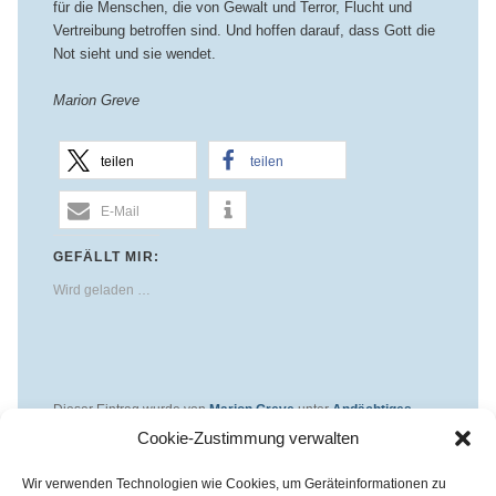
für die Menschen, die von Gewalt und Terror, Flucht und
Vertreibung betroffen sind. Und hoffen darauf, dass Gott die
Not sieht und sie wendet.
Marion Greve
teilen
teilen
E-Mail
GEFÄLLT MIR:
Wird geladen …
Dieser Eintrag wurde von
Marion Greve
unter
Andächtiges
veröffentlicht und mit
Flucht und Vertreibung
,
Gerechtigkeit
,
Cookie-Zustimmung verwalten
Gottesdienst
,
Karfreitag
,
Kreuzigung
,
Krieg und Frieden
,
Passionszeit
verschlagwortet. Setze ein Lesezeichen für den
Wir verwenden Technologien wie Cookies, um Geräteinformationen zu
Permalink
.