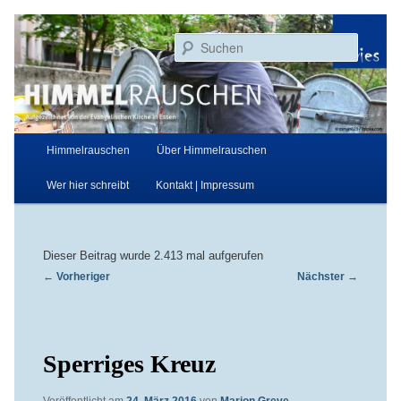
Zum
Aufgezeichnet von der Evangelischen Kirche in Essen
primären
Suchen
Inhalt
springen
Himmelrauschen
Hauptmenü
Himmelrauschen
Über Himmelrauschen
Wer hier schreibt
Kontakt | Impressum
Dieser Beitrag wurde 2.413 mal aufgerufen
Beitragsnavigation
←
Vorheriger
Nächster
→
Sperriges Kreuz