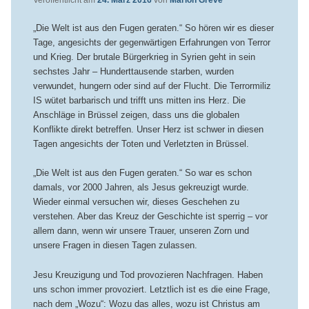
Veröffentlicht am
24. März 2016
von
Marion Greve
„Die Welt ist aus den Fugen geraten.“ So hören wir es dieser
Tage, angesichts der gegenwärtigen Erfahrungen von Terror
und Krieg. Der brutale Bürgerkrieg in Syrien geht in sein
sechstes Jahr – Hunderttausende starben, wurden
verwundet, hungern oder sind auf der Flucht. Die Terrormiliz
IS wütet barbarisch und trifft uns mitten ins Herz. Die
Anschläge in Brüssel zeigen, dass uns die globalen
Konflikte direkt betreffen. Unser Herz ist schwer in diesen
Tagen angesichts der Toten und Verletzten in Brüssel.
„Die Welt ist aus den Fugen geraten.“ So war es schon
damals, vor 2000 Jahren, als Jesus gekreuzigt wurde.
Wieder einmal versuchen wir, dieses Geschehen zu
verstehen. Aber das Kreuz der Geschichte ist sperrig – vor
allem dann, wenn wir unsere Trauer, unseren Zorn und
unsere Fragen in diesen Tagen zulassen.
Jesu Kreuzigung und Tod provozieren Nachfragen. Haben
uns schon immer provoziert. Letztlich ist es die eine Frage,
nach dem „Wozu“: Wozu das alles, wozu ist Christus am