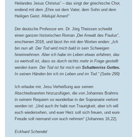
Heilandes Jesus Christus“ – das singt der griechische Chor,
endend mit dem „Ehre sei dem Vater, dem Sohn und dem
Heiligen Geist. Alleluja! Amen!“
Der deutsche Professor em. Dr. Jörg Theissen schreibt
einen ganzen historischen Roman „Der Anwalt des Paulus“,
erschienen 2018, und lässt ihn mit den Worten enden:
„Ich
bin nun alt. Der Tod wird mich bald in sein Schweigen
hineinnehmen. Aber ich habe im Leben etwas erfahren, das
so wertvoll ist, dass es durch nichts mehr in Frage gestellt
werden kann. Der Tod ist für mich ein
Schattenriss Gottes.
In seinen Händen bin ich im Leben und im Tod.“ (Seite 299)
Ich erlaube mir, Jesu Verheißung aus seinen
Abschiedsworten hinzuzufügen, die von Johannes Brahms
in seinem Requiem so wunderbar in der Sopranarie vertont
worden ist: „Und auch ihr habt nun Traurigkeit; aber ich will
euch wiedersehen, und euer Herz soll sich freuen, und eure
Freude soll niemand von euch nehmen“ (Johannes 16,22).
Eckhard Schendel