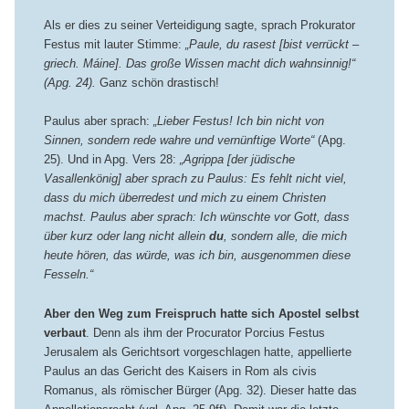
Als er dies zu seiner Verteidigung sagte, sprach Prokurator
Festus mit lauter Stimme:
„Paule, du rasest [bist verrückt –
griech. Máine]. Das große Wissen macht dich wahnsinnig!“
(Apg. 24).
Ganz schön drastisch!
Paulus aber sprach:
„Lieber Festus! Ich bin nicht von
Sinnen, sondern rede wahre und vernünftige Worte“
(Apg.
25). Und in Apg. Vers 28:
„Agrippa [der jüdische
Vasallenkönig] aber sprach zu Paulus: Es fehlt nicht viel,
dass du mich überredest und mich zu einem Christen
machst. Paulus aber sprach: Ich wünschte vor Gott, dass
über kurz oder lang nicht allein
du
, sondern alle, die mich
heute hören, das würde, was ich bin, ausgenommen diese
Fesseln.“
Aber den Weg zum Freispruch hatte sich Apostel selbst
verbaut
. Denn als ihm der Procurator Porcius Festus
Jerusalem als Gerichtsort vorgeschlagen hatte, appellierte
Paulus an das Gericht des Kaisers in Rom als civis
Romanus, als römischer Bürger (Apg. 32). Dieser hatte das