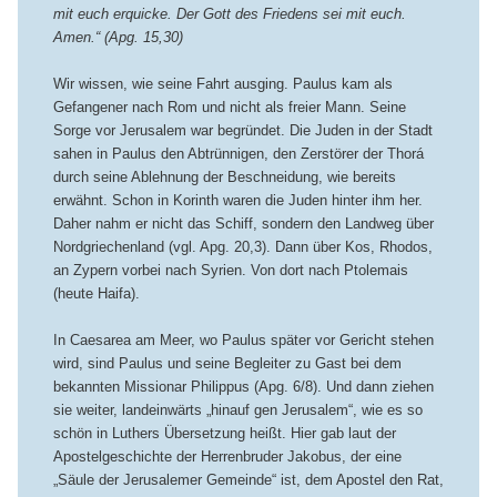
mit euch erquicke. Der Gott des Friedens sei mit euch.
Amen.“ (Apg. 15,30)
Wir wissen, wie seine Fahrt ausging. Paulus kam als
Gefangener nach Rom und nicht als freier Mann. Seine
Sorge vor Jerusalem war begründet. Die Juden in der Stadt
sahen in Paulus den Abtrünnigen, den Zerstörer der Thorá
durch seine Ablehnung der Beschneidung, wie bereits
erwähnt. Schon in Korinth waren die Juden hinter ihm her.
Daher nahm er nicht das Schiff, sondern den Landweg über
Nordgriechenland (vgl. Apg. 20,3). Dann über Kos, Rhodos,
an Zypern vorbei nach Syrien. Von dort nach Ptolemais
(heute Haifa).
In Caesarea am Meer, wo Paulus später vor Gericht stehen
wird, sind Paulus und seine Begleiter zu Gast bei dem
bekannten Missionar Philippus (Apg. 6/8). Und dann ziehen
sie weiter, landeinwärts „hinauf gen Jerusalem“, wie es so
schön in Luthers Übersetzung heißt. Hier gab laut der
Apostelgeschichte der Herrenbruder Jakobus, der eine
„Säule der Jerusalemer Gemeinde“ ist, dem Apostel den Rat,