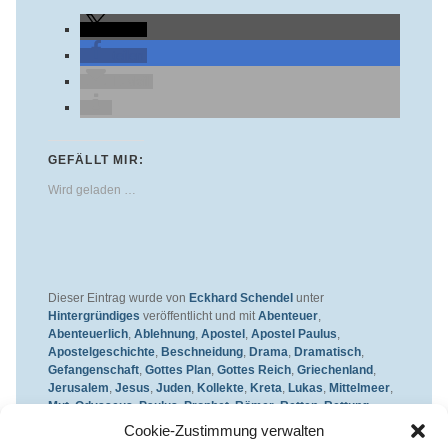
teilen
teilen
E-Mail
GEFÄLLT MIR:
Wird geladen …
Dieser Eintrag wurde von
Eckhard Schendel
unter
Hintergründiges
veröffentlicht und mit
Abenteuer
,
Abenteuerlich
,
Ablehnung
,
Apostel
,
Apostel Paulus
,
Apostelgeschichte
,
Beschneidung
,
Drama
,
Dramatisch
,
Gefangenschaft
,
Gottes Plan
,
Gottes Reich
,
Griechenland
,
Jerusalem
,
Jesus
,
Juden
,
Kollekte
,
Kreta
,
Lukas
,
Mittelmeer
,
Mut
,
Odysseus
,
Paulus
,
Prophet
,
Römer
,
Retten
,
Rettung
,
rom
,
Schicksal
,
Schiffbruch
,
Schutz
,
Segeln
,
Segelschiff
,
Cookie-Zustimmung verwalten
Soldaten
,
Sturm
,
Todesstrafe
,
Untergang
,
Versprechen
,