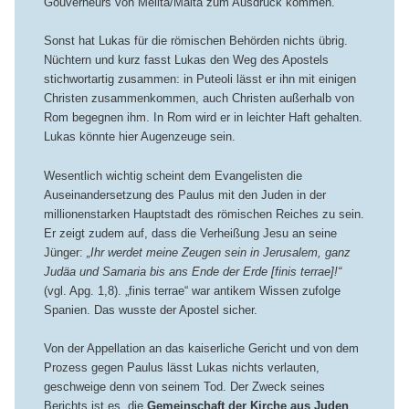
Gouverneurs von Melita/Malta zum Ausdruck kommen.
Sonst hat Lukas für die römischen Behörden nichts übrig.
Nüchtern und kurz fasst Lukas den Weg des Apostels
stichwortartig zusammen: in Puteoli lässt er ihn mit einigen
Christen zusammenkommen, auch Christen außerhalb von
Rom begegnen ihm. In Rom wird er in leichter Haft gehalten.
Lukas könnte hier Augenzeuge sein.
Wesentlich wichtig scheint dem Evangelisten die
Auseinandersetzung des Paulus mit den Juden in der
millionenstarken Hauptstadt des römischen Reiches zu sein.
Er zeigt zudem auf, dass die Verheißung Jesu an seine
Jünger:
„Ihr werdet meine Zeugen sein in Jerusalem, ganz
Judäa und Samaria bis ans Ende der Erde [finis terrae]!“
(vgl. Apg. 1,8). „finis terrae“ war antikem Wissen zufolge
Spanien. Das wusste der Apostel sicher.
Von der Appellation an das kaiserliche Gericht und von dem
Prozess gegen Paulus lässt Lukas nichts verlauten,
geschweige denn von seinem Tod. Der Zweck seines
Berichts ist es, die
Gemeinschaft der Kirche aus Juden