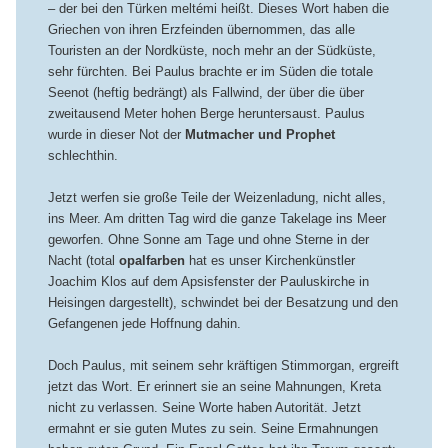
– der bei den Türken meltémi heißt. Dieses Wort haben die
Griechen von ihren Erzfeinden übernommen, das alle
Touristen an der Nordküste, noch mehr an der Südküste,
sehr fürchten. Bei Paulus brachte er im Süden die totale
Seenot (heftig bedrängt) als Fallwind, der über die über
zweitausend Meter hohen Berge heruntersaust. Paulus
wurde in dieser Not der
Mutmacher und Prophet
schlechthin.
Jetzt werfen sie große Teile der Weizenladung, nicht alles,
ins Meer. Am dritten Tag wird die ganze Takelage ins Meer
geworfen. Ohne Sonne am Tage und ohne Sterne in der
Nacht (total
opalfarben
hat es unser Kirchenkünstler
Joachim Klos auf dem Apsisfenster der Pauluskirche in
Heisingen dargestellt), schwindet bei der Besatzung und den
Gefangenen jede Hoffnung dahin.
Doch Paulus, mit seinem sehr kräftigen Stimmorgan, ergreift
jetzt das Wort. Er erinnert sie an seine Mahnungen, Kreta
nicht zu verlassen. Seine Worte haben Autorität. Jetzt
ermahnt er sie guten Mutes zu sein. Seine Ermahnungen