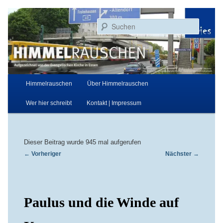
Zum
Aufgezeichnet von der Evangelischen Kirche in Essen
primären
Suchen
Inhalt
springen
Himmelrauschen
Hauptmenü
Himmelrauschen
Über Himmelrauschen
Wer hier schreibt
Kontakt | Impressum
Dieser Beitrag wurde 945 mal aufgerufen
Beitragsnavigation
←
Vorheriger
Nächster
→
Paulus und die Winde auf