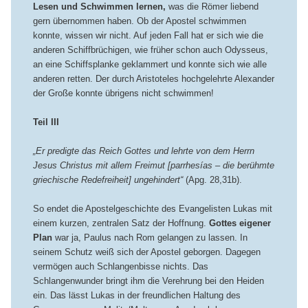
Lesen und Schwimmen lernen,
was die Römer liebend
gern übernommen haben. Ob der Apostel schwimmen
konnte, wissen wir nicht. Auf jeden Fall hat er sich wie die
anderen Schiffbrüchigen, wie früher schon auch Odysseus,
an eine Schiffsplanke geklammert und konnte sich wie alle
anderen retten. Der durch Aristoteles hochgelehrte Alexander
der Große konnte übrigens nicht schwimmen!
Teil III
„Er predigte das Reich Gottes und lehrte von dem Herrn
Jesus Christus mit allem Freimut [parrhesías – die berühmte
griechische Redefreiheit] ungehindert“
(Apg. 28,31b).
So endet die Apostelgeschichte des Evangelisten Lukas mit
einem kurzen, zentralen Satz der Hoffnung.
Gottes eigener
Plan
war ja, Paulus nach Rom gelangen zu lassen. In
seinem Schutz weiß sich der Apostel geborgen. Dagegen
vermögen auch Schlangenbisse nichts. Das
Schlangenwunder bringt ihm die Verehrung bei den Heiden
ein. Das lässt Lukas in der freundlichen Haltung des