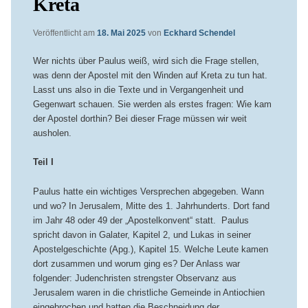
Kreta
Veröffentlicht am
18. Mai 2025
von
Eckhard Schendel
Wer nichts über Paulus weiß, wird sich die Frage stellen,
was denn der Apostel mit den Winden auf Kreta zu tun hat.
Lasst uns also in die Texte und in Vergangenheit und
Gegenwart schauen. Sie werden als erstes fragen: Wie kam
der Apostel dorthin? Bei dieser Frage müssen wir weit
ausholen.
Teil I
Paulus hatte ein wichtiges Versprechen abgegeben. Wann
und wo? In Jerusalem, Mitte des 1. Jahrhunderts. Dort fand
im Jahr 48 oder 49 der „Apostelkonvent“ statt. Paulus
spricht davon in Galater, Kapitel 2, und Lukas in seiner
Apostelgeschichte (Apg.), Kapitel 15. Welche Leute kamen
dort zusammen und worum ging es? Der Anlass war
folgender: Judenchristen strengster Observanz aus
Jerusalem waren in die christliche Gemeinde in Antiochien
eingebrochen und hatten die Beschneidung der