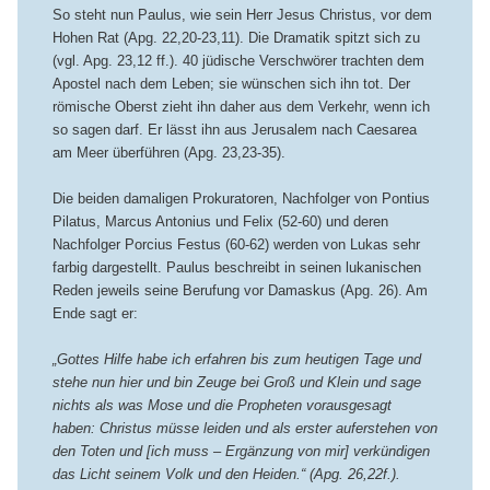
So steht nun Paulus, wie sein Herr Jesus Christus, vor dem
Hohen Rat (Apg. 22,20-23,11). Die Dramatik spitzt sich zu
(vgl. Apg. 23,12 ff.). 40 jüdische Verschwörer trachten dem
Apostel nach dem Leben; sie wünschen sich ihn tot. Der
römische Oberst zieht ihn daher aus dem Verkehr, wenn ich
so sagen darf. Er lässt ihn aus Jerusalem nach Caesarea
am Meer überführen (Apg. 23,23-35).
Die beiden damaligen Prokuratoren, Nachfolger von Pontius
Pilatus, Marcus Antonius und Felix (52-60) und deren
Nachfolger Porcius Festus (60-62) werden von Lukas sehr
farbig dargestellt. Paulus beschreibt in seinen lukanischen
Reden jeweils seine Berufung vor Damaskus (Apg. 26). Am
Ende sagt er:
„Gottes Hilfe habe ich erfahren bis zum heutigen Tage und
stehe nun hier und bin Zeuge bei Groß und Klein und sage
nichts als was Mose und die Propheten vorausgesagt
haben: Christus müsse leiden und als erster auferstehen von
den Toten und [ich muss – Ergänzung von mir] verkündigen
das Licht seinem Volk und den Heiden.“ (Apg. 26,22f.).