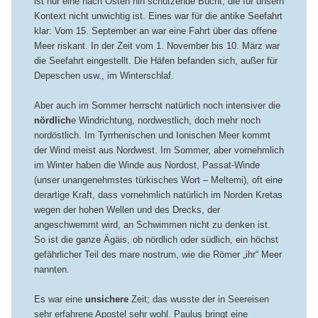
ist nur eine nach Osten hin schützende Bucht, die für unsern
Kontext nicht unwichtig ist. Eines war für die antike Seefahrt
klar: Vom 15. September an war eine Fahrt über das offene
Meer riskant. In der Zeit vom 1. November bis 10. März war
die Seefahrt eingestellt. Die Häfen befanden sich, außer für
Depeschen usw., im Winterschlaf.
Aber auch im Sommer herrscht natürlich noch intensiver die
nördlich
e Windrichtung, nordwestlich, doch mehr noch
nordöstlich. Im Tyrrhenischen und Ionischen Meer kommt
der Wind meist aus Nordwest. Im Sommer, aber vornehmlich
im Winter haben die Winde aus Nordost, Passat-Winde
(unser unangenehmstes türkisches Wort – Meltemi), oft eine
derartige Kraft, dass vornehmlich natürlich im Norden Kretas
wegen der hohen Wellen und des Drecks, der
angeschwemmt wird, an Schwimmen nicht zu denken ist.
So ist die ganze Ägäis, ob nördlich oder südlich, ein höchst
gefährlicher Teil des mare nostrum, wie die Römer „ihr“ Meer
nannten.
Es war eine
unsichere
Zeit; das wusste der in Seereisen
sehr erfahrene Apostel sehr wohl. Paulus bringt eine