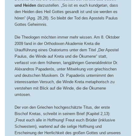
und Heiden
darzustellen. „So ist es euch kundgetan, dass
den Heiden dies Heil Gottes gesandt ist und sie werden es
hören“ (Apg. 28,28). So bleibt der Tod des Apostels Paulus
Gottes Geheimnis.
Die Theologen möchten immer mehr wissen. Am 8. Oktober
2009 fand in der Orthodoxen Akademie Kreta die
Uraufführung eines Oratoriums unter dem Titel „Der Apostel
Paulus, die Winde auf Kreta und die Ökumene“ statt,
verfasst von dem früheren, langjährigen Generaldirektor Dr.
Aléxandros Papaderós, unter Mitwirkung von griechischen
und deutschen Musikern. Dr. Papaderós unternimmt den
interessanten Versuch, die Winde Kreta metaphorisch zu
verstehen mit Blick auf die Winde, die die Ökumene
umtosen.
Der von den Griechen hochgeschätzte Titus, der erste
Bischof Kretas, schreibt in seinem Brief (Kapitel 2,13):
„Freut euch alle in Hoffnung! Freut euch Brüder (inklusive
Schwestern), wartend auf die selige Hoffnung und
Erscheinung der Herrlichkeit des großen Gottes und unseres