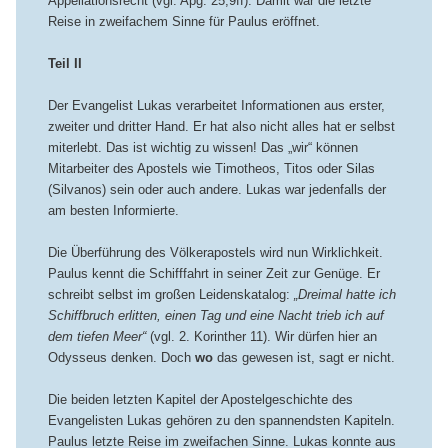
Appellationsrecht (vgl. Apg. 25,9ff). Damit war die letzte
Reise in zweifachem Sinne für Paulus eröffnet.
Teil II
Der Evangelist Lukas verarbeitet Informationen aus erster,
zweiter und dritter Hand. Er hat also nicht alles hat er selbst
miterlebt. Das ist wichtig zu wissen! Das „wir“ können
Mitarbeiter des Apostels wie Timotheos, Titos oder Silas
(Silvanos) sein oder auch andere. Lukas war jedenfalls der
am besten Informierte.
Die Überführung des Völkerapostels wird nun Wirklichkeit.
Paulus kennt die Schifffahrt in seiner Zeit zur Genüge. Er
schreibt selbst im großen Leidenskatalog:
„Dreimal hatte ich
Schiffbruch erlitten, einen Tag und eine Nacht trieb ich auf
dem tiefen Meer“
(vgl. 2. Korinther 11). Wir dürfen hier an
Odysseus denken. Doch
wo
das gewesen ist, sagt er nicht.
Die beiden letzten Kapitel der Apostelgeschichte des
Evangelisten Lukas gehören zu den spannendsten Kapiteln.
Paulus letzte Reise im zweifachen Sinne. Lukas konnte aus