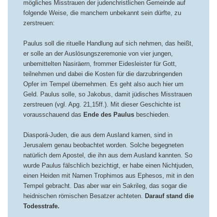
mögliches Misstrauen der judenchristlichen Gemeinde auf
folgende Weise, die manchem unbekannt sein dürfte, zu
zerstreuen:
Paulus soll die rituelle Handlung auf sich nehmen, das heißt,
er solle an der Auslösungszeremonie von vier jungen,
unbemittelten Nasiräern, frommer Eidesleister für Gott,
teilnehmen und dabei die Kosten für die darzubringenden
Opfer im Tempel übernehmen. Es geht also auch hier um
Geld. Paulus solle, so Jakobus, damit jüdisches Misstrauen
zerstreuen (vgl. Apg. 21,15ff.). Mit dieser Geschichte ist
vorausschauend das
Ende des Paulus
beschieden.
Diasporá-Juden, die aus dem Ausland kamen, sind in
Jerusalem genau beobachtet worden. Solche begegneten
natürlich dem Apostel, die ihn aus dem Ausland kannten. So
wurde Paulus fälschlich bezichtigt, er habe einen Nichtjuden,
einen Heiden mit Namen Trophimos aus Ephesos, mit in den
Tempel gebracht. Das aber war ein Sakrileg, das sogar die
heidnischen römischen Besatzer achteten.
Darauf stand die
Todesstrafe.