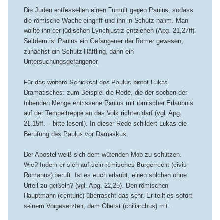
Die Juden entfesselten einen Tumult gegen Paulus, sodass
die römische Wache eingriff und ihn in Schutz nahm. Man
wollte ihn der jüdischen Lynchjustiz entziehen (Apg. 21,27ff).
Seitdem ist Paulus ein Gefangener der Römer gewesen,
zunächst ein Schutz-Häftling, dann ein
Untersuchungsgefangener.
Für das weitere Schicksal des Paulus bietet Lukas
Dramatisches: zum Beispiel die Rede, die der soeben der
tobenden Menge entrissene Paulus mit römischer Erlaubnis
auf der Tempeltreppe an das Volk richten darf (vgl. Apg.
21,15ff. – bitte lesen!). In dieser Rede schildert Lukas die
Berufung des Paulus vor Damaskus.
Der Apostel weiß sich dem wütenden Mob zu schützen.
Wie? Indem er sich auf sein römisches Bürgerrecht (civis
Romanus) beruft. Ist es euch erlaubt, einen solchen ohne
Urteil zu geißeln? (vgl. Apg. 22,25). Den römischen
Hauptmann (centurio) überrascht das sehr. Er teilt es sofort
seinem Vorgesetzten, dem Oberst (chiliarchus) mit.