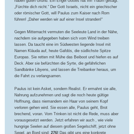
haben guten Grund. Ein Engel Gottes hat ihn Traum gesagt:
„Fürchte dich nicht.“ Der Gott Israels, nicht ein griechischer
oder römischer Gott, will Paulus zum Kaiser nach Rom
führen! „Daher werden wir auf einer Insel stranden!“
Gegen Mitternacht vermuten die Seeleute Land in der Nähe,
nachdem sie aufgegeben haben sich vom Wind treiben
lassen. Da taucht eine im Südwesten liegende Insel mit
Namen Kláuda auf, heute Gafdós, die südlichste Spitze
Europas. Sie retten mit Mühe das Beiboot und hiefen es auf
Deck. Aber sie befürchten die Syrte, die gefährlichen
Sandbänke Libyens, und lassen die Treibanker heraus, um
die Fahrt zu verlangsamen.
Paulus ist kein Asket, sondern Realist. Er ermahnt sie alle,
Nahrung aufzunehmen und sagt die noch heute gültige
Hoffnung, dass niemandem ein Haar von seinem Kopf
verloren gehen wird. Sie essen alle, Paulus geht, Brot
brechend, voran. Vom Trinken ist nicht die Rede, muss aber
vorausgesetzt werden. Jetzt erfahren wir auch , wie viele
hungrige Seelen auf diesem großen Segelschiff, jetzt ohne
Segel, an Bord sind:
276!
Das gibt uns eine konkrete