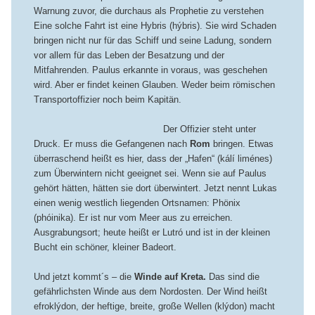
Warnung zuvor, die durchaus als Prophetie zu verstehen
Eine solche Fahrt ist eine Hybris (hýbris). Sie wird Schaden
bringen nicht nur für das Schiff und seine Ladung, sondern
vor allem für das Leben der Besatzung und der
Mitfahrenden. Paulus erkannte in voraus, was geschehen
wird. Aber er findet keinen Glauben. Weder beim römischen
Transportoffizier noch beim Kapitän.
Der Offizier steht unter
Druck. Er muss die Gefangenen nach
Rom
bringen. Etwas
überraschend heißt es hier, dass der „Hafen“ (kálí liménes)
zum Überwintern nicht geeignet sei. Wenn sie auf Paulus
gehört hätten, hätten sie dort überwintert. Jetzt nennt Lukas
einen wenig westlich liegenden Ortsnamen: Phönix
(phóinika). Er ist nur vom Meer aus zu erreichen.
Ausgrabungsort; heute heißt er Lutró und ist in der kleinen
Bucht ein schöner, kleiner Badeort.
Und jetzt kommt´s – die
Winde auf Kreta.
Das sind die
gefährlichsten Winde aus dem Nordosten. Der Wind heißt
efroklýdon, der heftige, breite, große Wellen (klýdon) macht