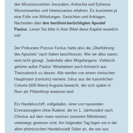
den Missionszentren Jerusalem, Antiochia und Ephesos
Wissenswertes und Interessantes erfahren. Es kursierten ja
eine Fülle von Mitteilungen, Gerüchten und Anklagen,
Nachreden über
den berühmt-berüchtigten
Apostel
Paulus
. Lesen Sie bitte in Ihrer Bibel diese Kapitel neuerlich
mit!
Der Prokurator Porcius Festus hatte also die „Überführung
des Apostels“ nach Italien beschlossen. Wer wir alles waren,
wird nicht gesagt. Jedenfalls alles Mitgefangene. Vielleicht
gehörte außer Paulus‘ Mitarbeitern auch Aristarch aus
Thessalonich zu diesen. Alle werden von einem römischen
Hauptmann (centurio) namens Julius aus der kaiserlichen
Cohorte (600 Mann) Augusta bewacht, der sich später in
Rom als Philanthrop erweisen wird.
Ein Handelsschiff, vollgeladen, einer von tausenden
Einmastseglern ohne Ruderer, die im 1. Jahrhundert nach
Christus auf dem mare nostrum (unserem Mittelmeer)
unterwegs gewesen sind. Am folgenden Tag legen sie in der
alten phönizischen Handelsstadt Sidon an, die uns aus