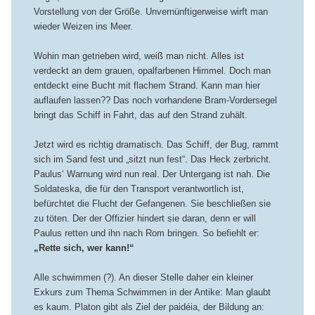
Vorstellung von der Größe. Unvernünftigerweise wirft man
wieder Weizen ins Meer.
Wohin man getrieben wird, weiß man nicht. Alles ist
verdeckt an dem grauen, opalfarbenen Himmel. Doch man
entdeckt eine Bucht mit flachem Strand. Kann man hier
auflaufen lassen?? Das noch vorhandene Bram-Vordersegel
bringt das Schiff in Fahrt, das auf den Strand zuhält.
Jetzt wird es richtig dramatisch. Das Schiff, der Bug, rammt
sich im Sand fest und „sitzt nun fest“. Das Heck zerbricht.
Paulus‘ Warnung wird nun real. Der Untergang ist nah. Die
Soldateska, die für den Transport verantwortlich ist,
befürchtet die Flucht der Gefangenen. Sie beschließen sie
zu töten. Der der Offizier hindert sie daran, denn er will
Paulus retten und ihn nach Rom bringen. So befiehlt er:
„Rette sich, wer kann!“
Alle schwimmen (?). An dieser Stelle daher ein kleiner
Exkurs zum Thema Schwimmen in der Antike: Man glaubt
es kaum. Platon gibt als Ziel der paidéia, der Bildung an: