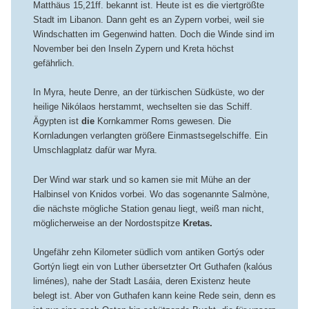
Matthäus 15,21ff. bekannt ist. Heute ist es die viertgrößte
Stadt im Libanon. Dann geht es an Zypern vorbei, weil sie
Windschatten im Gegenwind hatten. Doch die Winde sind im
November bei den Inseln Zypern und Kreta höchst
gefährlich.
In Myra, heute Denre, an der türkischen Südküste, wo der
heilige Nikólaos herstammt, wechselten sie das Schiff.
Ägypten ist
die
Kornkammer Roms gewesen. Die
Kornladungen verlangten größere Einmastsegelschiffe. Ein
Umschlagplatz dafür war Myra.
Der Wind war stark und so kamen sie mit Mühe an der
Halbinsel von Knidos vorbei. Wo das sogenannte Salmòne,
die nächste mögliche Station genau liegt, weiß man nicht,
möglicherweise an der Nordostspitze
Kretas.
Ungefähr zehn Kilometer südlich vom antiken Gortýs oder
Gortýn liegt ein von Luther übersetzter Ort Guthafen (kalóus
liménes), nahe der Stadt Lasáia, deren Existenz heute
belegt ist. Aber von Guthafen kann keine Rede sein, denn es