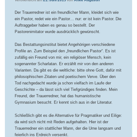
Veröffentlicht am
21. Juni 2015
von
Anke Augustin
Der Trauerredner ist ein freundlicher Mann, kleidet sich wie
ein Pastor, redet wie ein Pastor… nur: er ist kein Pastor. Die
Auftraggeber haben es genau so bestellt. Der
Pastorenimitator wurde ausdrücklich gewünscht.
Das Bestattungsinstitut bietet Angehörigen verschiedene
Profile an. Zum Beispiel den „freundlichen Pastor“. Es ist
zufällig ein Freund von mir, ein religiöser Mensch, kein
sogenannter Scharlatan. Er erzählt mir von den anderen
Varianten. Da gibt es die weltliche: bitte ohne Gott, dafür mit
philosophischen Zitaten und poetischem Verve. Über den
Tod nachgedacht wurde ja schon vielfach im Laufe der
Geschichte – da lässt sich viel Tiefgründiges finden.
Mein
Freund, der Trauerredner, hat das humanistische
Gymnasium besucht. Er kennt sich aus in der Literatur.
Schließlich gibt es die Alternative für Pragmatiker und Eilige:
da wird sich nicht mit Reden aufgehalten. Hier ist der
Trauerredner ein stattlicher Mann, der die Urne langsam und
feierlich ins Erdreich versenkt.