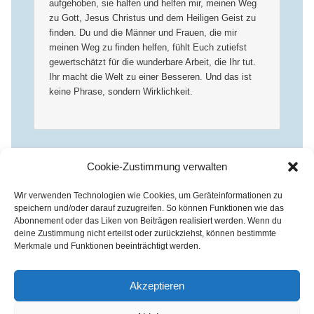
aufgehoben, sie halfen und helfen mir, meinen Weg
zu Gott, Jesus Christus und dem Heiligen Geist zu
finden. Du und die Männer und Frauen, die mir
meinen Weg zu finden helfen, fühlt Euch zutiefst
gewertschätzt für die wunderbare Arbeit, die Ihr tut.
Ihr macht die Welt zu einer Besseren. Und das ist
keine Phrase, sondern Wirklichkeit.
Die Kommentare sind
Cookie-Zustimmung verwalten
geschlossen.
Wir verwenden Technologien wie Cookies, um Geräteinformationen zu
speichern und/oder darauf zuzugreifen. So können Funktionen wie das
Abonnement oder das Liken von Beiträgen realisiert werden. Wenn du
deine Zustimmung nicht erteilst oder zurückziehst, können bestimmte
Merkmale und Funktionen beeinträchtigt werden.
Kirchenkreis Essen | Referat für Presse- und Öffentlichkeitsarbeit /
Pressestelle
Akzeptieren
Haus der Evangelischen Kirche | III. Hagen 39 / 45127 Essen
Impressum
|
Datenschutz