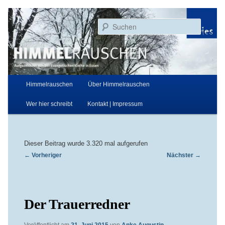
Zum
Aufgezeichnet von der Evangelischen Kirche in Essen
primären
Suchen
Inhalt
springen
Himmelrauschen
Hauptmenü
Himmelrauschen
Über Himmelrauschen
Wer hier schreibt
Kontakt | Impressum
Dieser Beitrag wurde 3.320 mal aufgerufen
Beitragsnavigation
←
Vorheriger
Nächster
→
Der Trauerredner