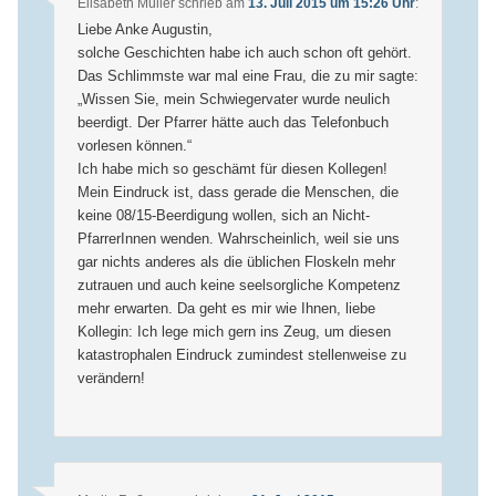
Elisabeth Müller
schrieb
am
13. Juli 2015 um 15:26 Uhr
:
Liebe Anke Augustin,
solche Geschichten habe ich auch schon oft gehört.
Das Schlimmste war mal eine Frau, die zu mir sagte:
„Wissen Sie, mein Schwiegervater wurde neulich
beerdigt. Der Pfarrer hätte auch das Telefonbuch
vorlesen können.“
Ich habe mich so geschämt für diesen Kollegen!
Mein Eindruck ist, dass gerade die Menschen, die
keine 08/15-Beerdigung wollen, sich an Nicht-
PfarrerInnen wenden. Wahrscheinlich, weil sie uns
gar nichts anderes als die üblichen Floskeln mehr
zutrauen und auch keine seelsorgliche Kompetenz
mehr erwarten. Da geht es mir wie Ihnen, liebe
Kollegin: Ich lege mich gern ins Zeug, um diesen
katastrophalen Eindruck zumindest stellenweise zu
verändern!