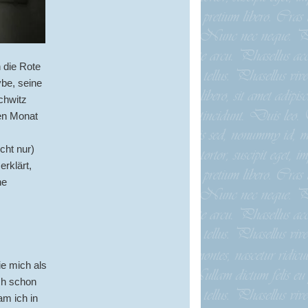
 die Rote
be, seine
chwitz
en Monat
cht nur)
erklärt,
ne
ie mich als
ch schon
am ich in