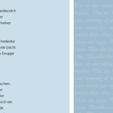
anlässlich
er
 meiner
riederike
xte (nicht
en Gruppe
nschen.
er
Der
sch ein
de