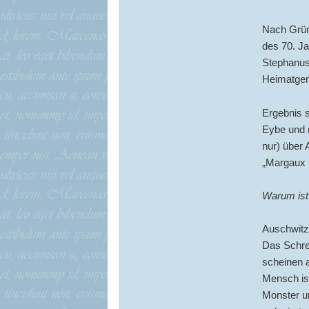
Nach Grün
des 70. Ja
Stephanusk
Heimatgem
Ergebnis s
Eybe und m
nur) über 
„Margaux 
Warum ist
Auschwitz 
Das Schrec
scheinen 
Mensch is
Monster u