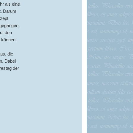
hr als eine
t. Darum
nzept
ngegangen,
auf den
n können.
us, die
n. Dabei
restag der