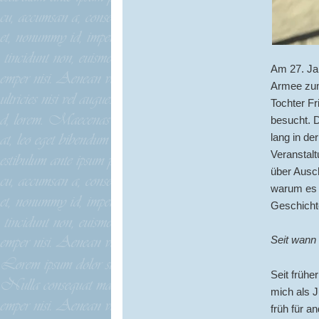
Am 27. Jan
Armee zum
Tochter F
besucht. 
lang in de
Veranstalt
über Ausch
warum es 
Geschichte
Seit wann
Seit frühe
mich als 
früh für a