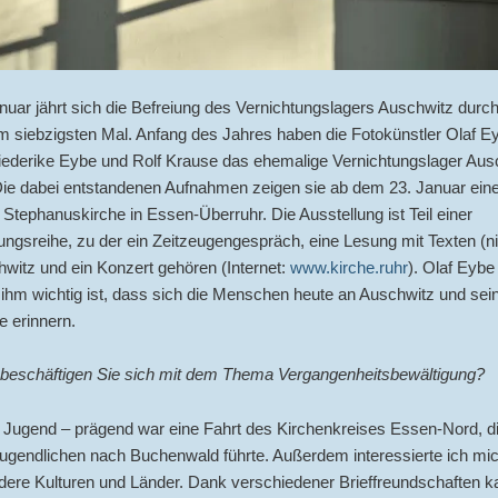
uar jährt sich die Befreiung des Vernichtungslagers Auschwitz durch
 siebzigsten Mal. Anfang des Jahres haben die Fotokünstler Olaf Ey
riederike Eybe und Rolf Krause das ehemalige Vernichtungslager Aus
Die dabei entstandenen Aufnahmen zeigen sie ab dem 23. Januar ein
r Stephanuskirche in Essen-Überruhr. Die Ausstellung ist Teil einer
ungsreihe, zu der ein Zeitzeugengespräch, eine Lesung mit Texten (ni
witz und ein Konzert gehören (Internet:
www.kirche.ruhr
). Olaf Eybe 
ihm wichtig ist, dass sich die Menschen heute an Auschwitz und sei
 erinnern.
 beschäftigen Sie sich mit dem Thema Vergangenheitsbewältigung?
r Jugend – prägend war eine Fahrt des Kirchenkreises Essen-Nord, d
Jugendlichen nach Buchenwald führte. Außerdem interessierte ich mi
ndere Kulturen und Länder. Dank verschiedener Brieffreundschaften k