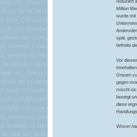
reduziert 
Million M
wurde mit 
Untermens
Andersden
spät, gest
befreite d
Vor diese
Innehalten
Grauen zu
gegen mod
mischt si
besiegt un
diese ergr
Handlungsg
Wovon hab