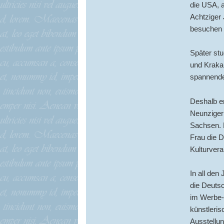
die USA, a
Achtziger
besuchen 
Später st
und Krakau
spannende
Deshalb er
Neunziger
Sachsen. 
Frau die D
Kulturvera
In all den
die Deutsc
im Werbe- 
künstleri
Ausstellun