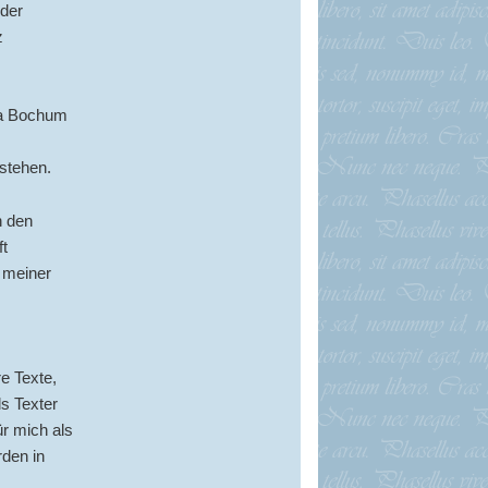
 der
z
Da Bochum
stehen.
n den
t
 meiner
re Texte,
ls Texter
ür mich als
den in