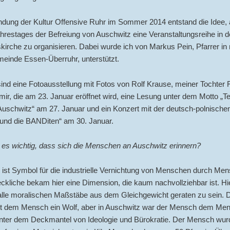
dung der Kultur Offensive Ruhr im Sommer 2014 entstand die Idee, 
hrestages der Befreiung von Auschwitz eine Veranstaltungsreihe in d
irche zu organisieren. Dabei wurde ich von Markus Pein, Pfarrer in
einde Essen-Überruhr, unterstützt.
ind eine Fotoausstellung mit Fotos von Rolf Krause, meiner Tochter F
ir, die am 23. Januar eröffnet wird, eine Lesung unter dem Motto „Te
Auschwitz“ am 27. Januar und ein Konzert mit der deutsch-polnisch
und die BANDiten“ am 30. Januar.
 es wichtig, dass sich die Menschen an Auschwitz erinnern?
ist Symbol für die industrielle Vernichtung von Menschen durch Me
kliche bekam hier eine Dimension, die kaum nachvollziehbar ist. Hi
alle moralischen Maßstäbe aus dem Gleichgewicht geraten zu sein. 
t dem Mensch ein Wolf, aber in Auschwitz war der Mensch dem Men
nter dem Deckmantel von Ideologie und Bürokratie. Der Mensch wur