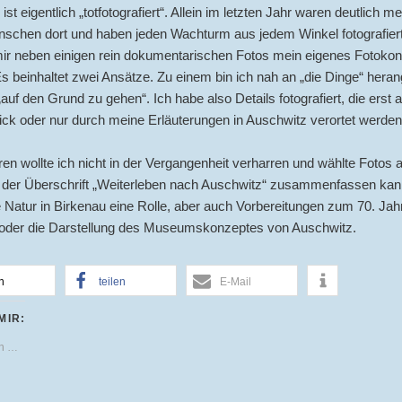
st eigentlich „totfotografiert“. Allein im letzten Jahr waren deutlich me
enschen dort und haben jeden Wachturm aus jedem Winkel fotografier
mir neben einigen rein dokumentarischen Fotos mein eigenes Fotoko
Es beinhaltet zwei Ansätze. Zu einem bin ich nah an „die Dinge“ hera
auf den Grund zu gehen“. Ich habe also Details fotografiert, die erst 
ick oder nur durch meine Erläuterungen in Auschwitz verortet werde
n wollte ich nicht in der Vergangenheit verharren und wählte Fotos a
 der Überschrift „Weiterleben nach Auschwitz“ zusammenfassen kan
e Natur in Birkenau eine Rolle, aber auch Vorbereitungen zum 70. Jah
 oder die Darstellung des Museumskonzeptes von Auschwitz.
n
teilen
E-Mail
MIR:
en …