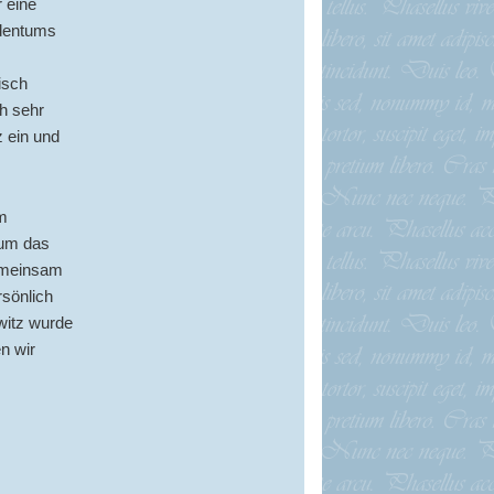
 eine
udentums
isch
h sehr
 ein und
m
 um das
gemeinsam
sönlich
witz wurde
n wir