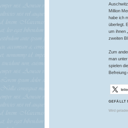
Auschwitz i
Million M
habe ich 
überlegt. 
um ihnen „
zweiten Bl
Zum andere
man unter
spielen di
Befreiung
teile
GEFÄLLT 
Wird gelad