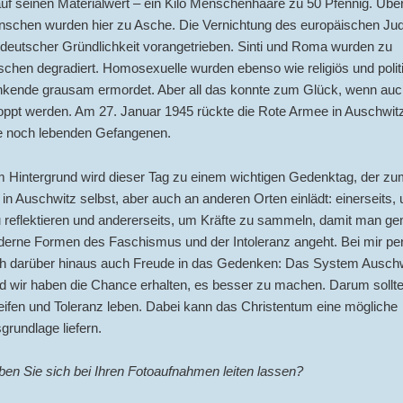
auf seinen Materialwert – ein Kilo Menschenhaare zu 50 Pfennig. Über
enschen wurden hier zu Asche. Die Vernichtung des europäischen J
deutscher Gründlichkeit vorangetrieben. Sinti und Roma wurden zu
chen degradiert. Homosexuelle wurden ebenso wie religiös und polit
kende grausam ermordet. Aber all das konnte zum Glück, wenn auc
oppt werden. Am 27. Januar 1945 rückte die Rote Armee in Auschwitz
ie noch lebenden Gefangenen.
m Hintergrund wird dieser Tag zu einem wichtigen Gedenktag, der zu
 in Auschwitz selbst, aber auch an anderen Orten einlädt: einerseits,
 reflektieren und andererseits, um Kräfte zu sammeln, damit man 
erne Formen des Faschismus und der Intoleranz angeht. Bei mir per
ch darüber hinaus auch Freude in das Gedenken: Das System Ausch
d wir haben die Chance erhalten, es besser zu machen. Darum sollte
eifen und Toleranz leben. Dabei kann das Christentum eine mögliche
rundlage liefern.
en Sie sich bei Ihren Fotoaufnahmen leiten lassen?