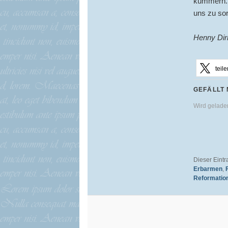
kümmern. J
uns zu sor
Henny Dir
teile
GEFÄLLT 
Wird gelad
Dieser Eint
Erbarmen
,
Reformatio