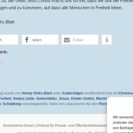
a, der Geist Jesu Christi macht uns so frei, dass wir uns die Freihe
gen und zu kümmern, auf dass alle Menschen in Freiheit leben.
ks-Blatt
n
teilen
E-Mail
MIR:
en …
rag wurde von
Henny Dirks-Blatt
unter
Andächtiges
veröffentlicht und mit
Christse
Freiheit
,
Gottes Liebe
,
Gottesbilder
,
Jesus
,
Kinder Gottes
,
Martin Luther
,
Mensch
n
,
Schöpfung
verschlagwortet. Setze ein Lesezeichen für den
Permalink
.
Wir verwend
und/oder da
Kirchenkreis Essen | Referat für Presse- und Öffentlichkeitsarbeit / Pressestelle
von Beiträge