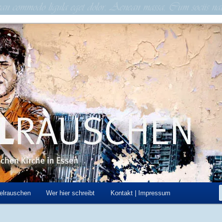
schen Kirche in Essen
hen
elrauschen
Wer hier schreibt
Kontakt | Impressum