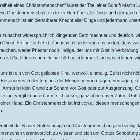
reiheit eines Christenmenschen“ lautet der Titel einer Schrift Martin L
„Ein Christenmensch ist ein freier Herr über alle Dinge und niemand un
enmensch ist ein dienstbarer Knecht aller Dinge und jedermann untert
 zunächst widersprüchlich klingenden Satz macht er uns deutlich, w
 Christi Freiheit schenkt. Zunächst ist jeder von uns so frei, dass wi
auchen, weder Priester noch Heilige, der uns mit Gott in Verbindung b
s ist Gott für uns unmittelbar hörbar, erfahrbar. Und was erfahren wi
ns ist ein von Gott geliebtes Kind, wertvoll, einmalig. Es ist nicht nöt
 Besonderes zu leisten, aus der Menge hervorzuragen. Versagen, kör
 Armut ist kein Grund zur Scham vor Gott oder zur Ausgrenzung. Go
ir sind, vergibt und erbarmt sich unser, ganz ohne unser Zutun. Gott 
seiner Hand. Ein Christenmensch ist frei von all diesen menschenge
n.
reiheit der Kinder Gottes bringt den Christenmenschen gleichzeitig d
itmenschen verantwortlich zu wissen und sich um Gottes Schöpfung 