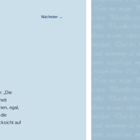
Nächster
→
e: „Die
heit
nen, egal,
 die
ksicht auf