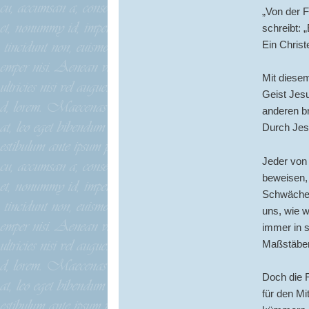
„Von der F
schreibt: 
Ein Christ
Mit diesem
Geist Jesu
anderen br
Durch Jesu
Jeder von u
beweisen,
Schwäche,
uns, wie w
immer in 
Maßstäbe
Doch die F
für den M