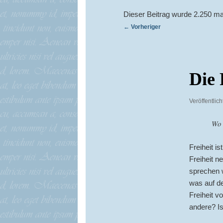
Dieser Beitrag wurde 2.250 ma
Beitragsnavigation
←
Vorheriger
Die 
Veröffentlic
Wo 
Freiheit is
Freiheit n
sprechen w
was auf de
Freiheit v
andere? Is